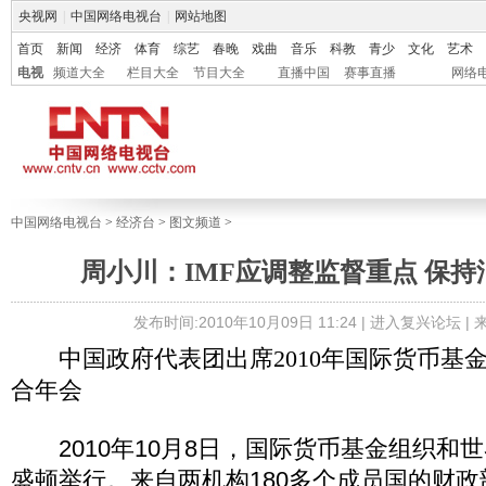
央视网
|
中国网络电视台
|
网站地图
首页
新闻
经济
体育
综艺
春晚
戏曲
音乐
科教
青少
文化
艺术
电视
频道大全
栏目大全
节目大全
直播中国
赛事直播
网络
中国网络电视台
>
经济台
>
图文频道
>
周小川：IMF应调整监督重点 保
发布时间:2010年10月09日 11:24 |
进入复兴论坛
|
中国政府代表团出席2010年国际货币基
合年会
2010年10月8日，国际货币基金组织和
盛顿举行。来自两机构180多个成员国的财