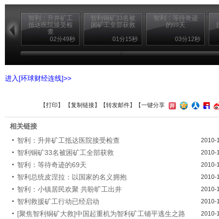
智利：升井矿工
智利铜矿33名被
智利：等待奇迹
抵达医院接受检
困矿工全部获救
的69天
查
02分49秒
01分15秒
03分12秒
进入[环球财经连线]>>
【
打印
】 【
复制链接
】【
转发邮件
】
【一键分享
相关链接
智利：升井矿工抵达医院接受检查
2010-
智利铜矿33名被困矿工全部获救
2010-
智利：等待奇迹的69天
2010-
智利总统皮涅拉：以国家的名义拥抱
2010-
智利：小镇居民欢聚 共盼旷工出井
2010-
智利救援矿工行动已经启动
2010-
[聚焦智利铜矿大救]中国起重机为智利矿工铺平逃生之路
2010-