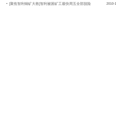
[聚焦智利铜矿大救]智利被困矿工最快周五全部脱险
2010-