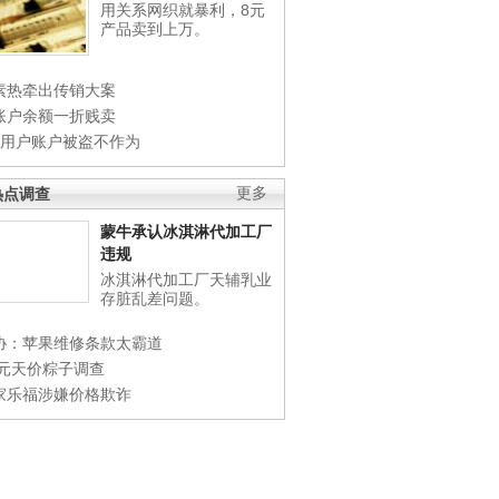
用关系网织就暴利，8元
产品卖到上万。
素热牵出传销大案
账户余额一折贱卖
店用户账户被盗不作为
热点调查
更多
蒙牛承认冰淇淋代加工厂
违规
冰淇淋代加工厂天辅乳业
存脏乱差问题。
协：苹果维修条款太霸道
0元天价粽子调查
家乐福涉嫌价格欺诈