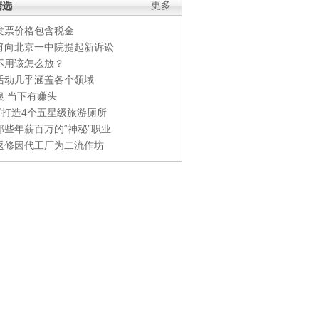
精选
更多
发票价格包含税金
将向北京一中院提起新诉讼
不用该怎么放？
活动几乎涵盖各个领域
银 当下有赚头
0万打造4个五星级旅游厕所
那些年薪百万的“神秘”职业
返修因代工厂为二流作坊