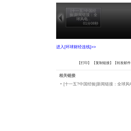
[十一五?中国经
验]新闻链接：全
球风电...
01分08秒
进入[环球财经连线]>>
【
打印
】 【
复制链接
】【
转发邮件
相关链接
[十一五?中国经验]新闻链接：全球