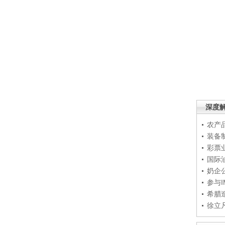
深度
农产
装备
彩票
国际
奶企
参与
希腊
徐立