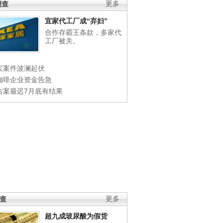
调查
更多
宜家代工厂成“弃妇”
合作存霸王条款，多家代
工厂被关。
宝案件波澜起伏
咖啡企业资金告急
吉案最迟7月底有结果
调查
更多
超九成玻尿酸为假货