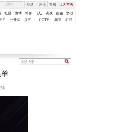
登录
注册
客服
设为首页
城
社区
微博
博客
论坛
访谈
邮箱
游戏
画片
公开课
播客
|
CCTV
频道
栏目
头羊
连线