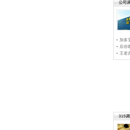
公司
加多
后谷
王老
315