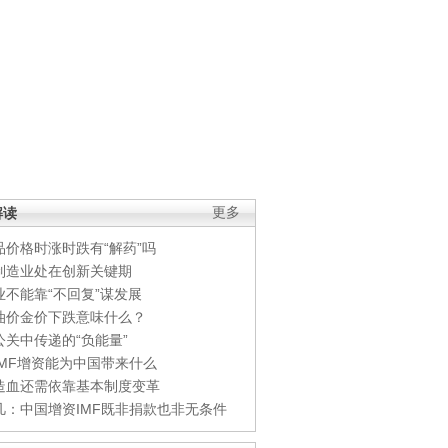
解读
更多
品价格时涨时跌有“解药”吗
制造业处在创新关键期
业不能靠“不回复”谋发展
油价金价下跌意味什么？
公关中传递的“负能量”
IMF增资能为中国带来什么
造血还需依靠基本制度变革
凡：中国增资IMF既非捐款也非无条件