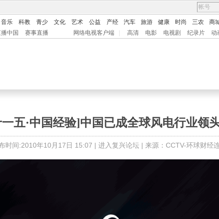
音乐
科教
青少
文化
艺术
公益
产经
汽车
旅游
健康
时尚
三农
商
直播中国
赛事直播
网络电视客户端
|
高清
电影
电视剧
纪录片
动
十一五·中国经验]中国已成全球风电行业领
布时间:2010年10月17日 15:07 |
进入复兴论坛
| 来源：CCTV-环球财经