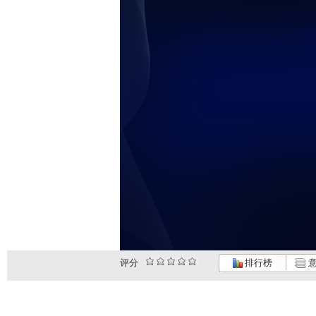
评分
排行榜
意