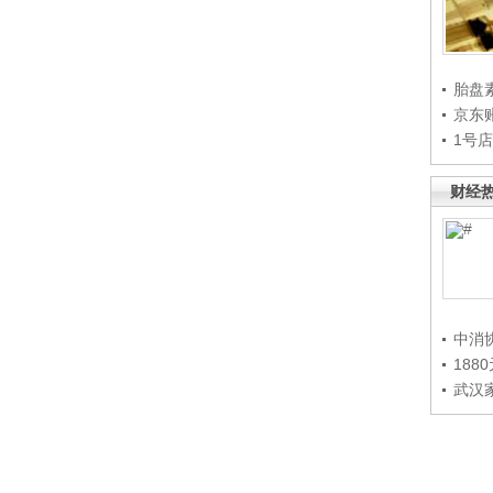
胎盘
京东
1号
财经
中消
188
武汉