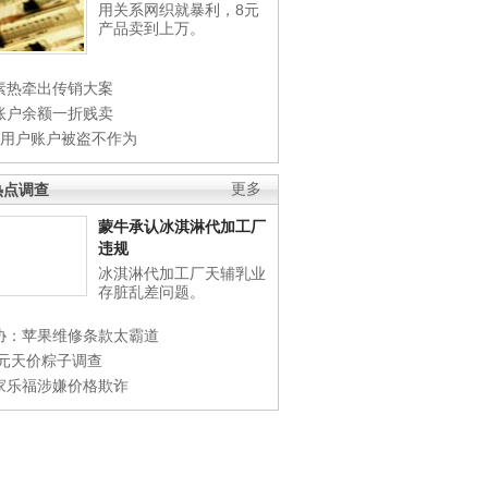
用关系网织就暴利，8元
产品卖到上万。
素热牵出传销大案
账户余额一折贱卖
店用户账户被盗不作为
热点调查
更多
蒙牛承认冰淇淋代加工厂
违规
冰淇淋代加工厂天辅乳业
存脏乱差问题。
协：苹果维修条款太霸道
0元天价粽子调查
家乐福涉嫌价格欺诈