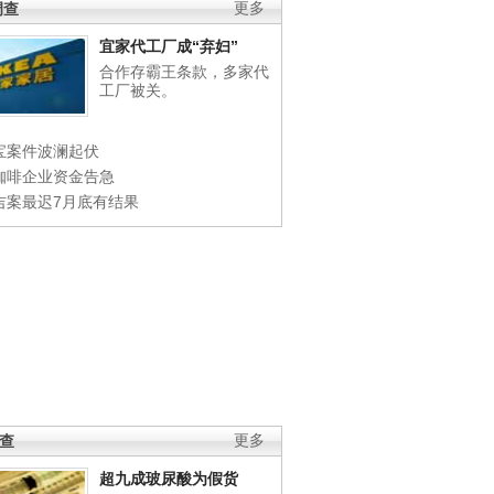
调查
更多
宜家代工厂成“弃妇”
合作存霸王条款，多家代
工厂被关。
宝案件波澜起伏
咖啡企业资金告急
吉案最迟7月底有结果
调查
更多
超九成玻尿酸为假货