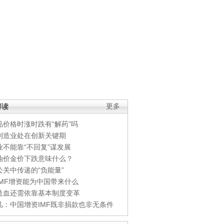
解读
更多
品价格时涨时跌有“解药”吗
制造业处在创新关键期
业不能靠“不回复”谋发展
油价金价下跌意味什么？
公关中传递的“负能量”
IMF增资能为中国带来什么
造血还需依靠基本制度变革
凡：中国增资IMF既非捐款也非无条件