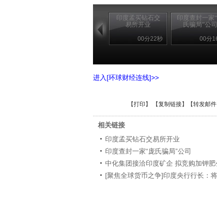
印度孟买钻石交
印度查封一家
易所开业
氏骗局”公
00分22秒
00分1
进入[环球财经连线]>>
【
打印
】 【
复制链接
】【
转发邮件
相关链接
印度孟买钻石交易所开业
印度查封一家“庞氏骗局”公司
中化集团接洽印度矿企 拟竞购加钾肥
[聚焦全球货币之争]印度央行行长：