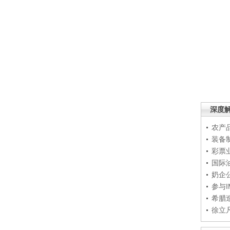
深度
农产
装备
彩票
国际
奶企
参与
希腊
徐立