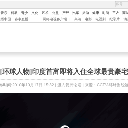
音乐
科教
青少
文化
艺术
公益
产经
汽车
旅游
健康
时尚
三农
商
直播中国
赛事直播
网络电视客户端
|
高清
电影
电视剧
纪录片
动
[环球人物]印度首富即将入住全球最贵豪宅
布时间:2010年10月17日 15:32 |
进入复兴论坛
| 来源：CCTV-环球财经