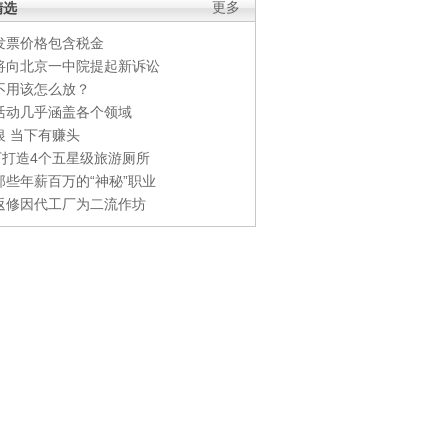
精选
更多
发票价格包含税金
将向北京一中院提起新诉讼
不用该怎么放？
活动几乎涵盖各个领域
银 当下有赚头
0万打造4个五星级旅游厕所
那些年薪百万的“神秘”职业
返修因代工厂为二流作坊