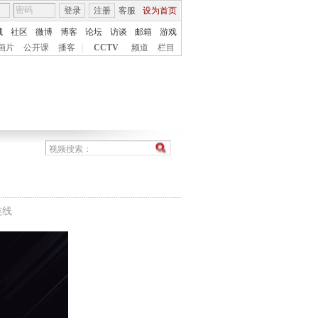
登录
注册
客服
设为首页
城
社区
微博
博客
论坛
访谈
邮箱
游戏
画片
公开课
播客
|
CCTV
频道
栏目
连线