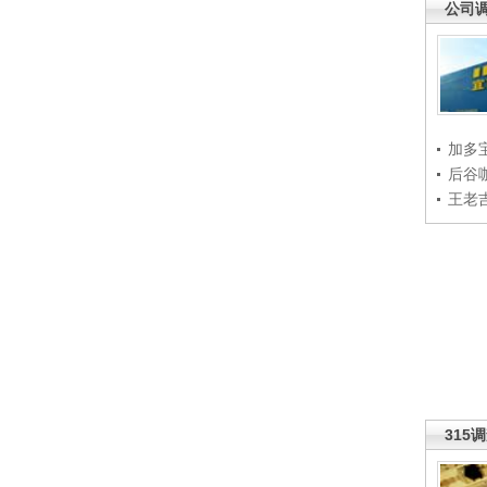
公司
加多
后谷
王老
315