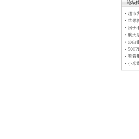
论坛
超市
苹果
房子
航天
炒白
50
看看
小米