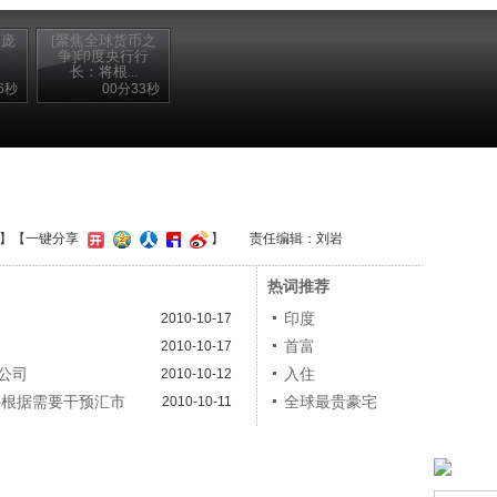
“庞
[聚焦全球货币之
司
争]印度央行行
长：将根...
6秒
00分33秒
】
【一键分享
】
责任编辑：刘岩
热词推荐
印度
2010-10-17
首富
2010-10-17
公司
入住
2010-10-12
将根据需要干预汇市
全球最贵豪宅
2010-10-11