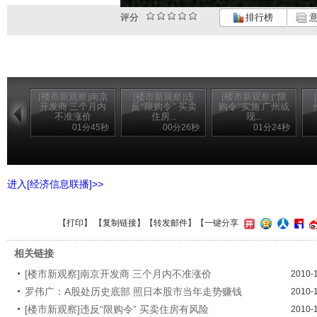
评分
排行榜
意
[楼市新观察]南京
[楼市新观察]违
[楼市新观察]“限
开发商 三个月内
反“限购令” 买卖
购令”实施 广州或
不准涨价
住房...
现...
01分45秒
00分26秒
01分24秒
进入[经济信息联播]>>
【
打印
】 【
复制链接
】【
转发邮件
】
【一键分享
相关链接
[楼市新观察]南京开发商 三个月内不准涨价
2010-
罗伟广：A股处历史底部 照日本股市当年走势赚钱
2010-
[楼市新观察]违反“限购令” 买卖住房有风险
2010-