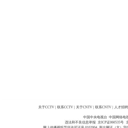
关于CCTV
|
联系CCTV
|
关于CNTV
|
联系CNTV
|
人才招聘
中国中央电视台 中国网络电
违法和不良信息举报
京ICP证060535号
网上传播视听节目许可证号 0102004
新出网证（京）字0