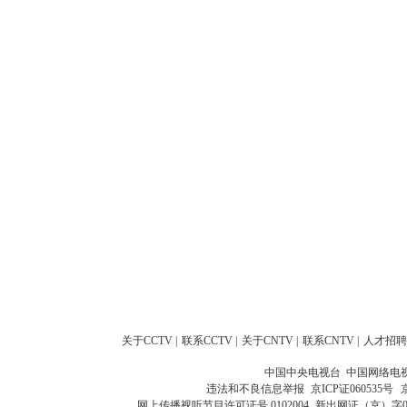
关于CCTV
|
联系CCTV
|
关于CNTV
|
联系CNTV
|
人才招聘
中国中央电视台 中国网络电
违法和不良信息举报
京ICP证060535号
网上传播视听节目许可证号 0102004
新出网证（京）字0