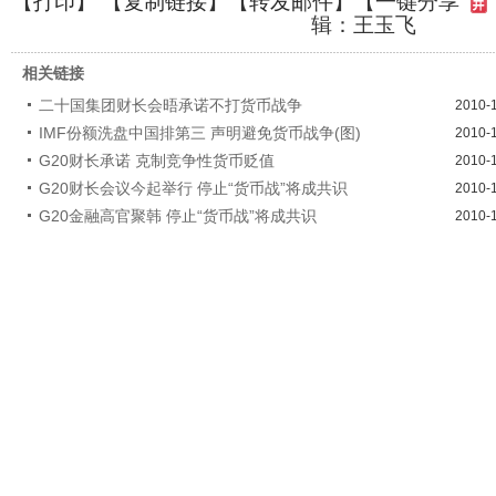
【
打印
】 【
复制链接
】【
转发邮件
】
【一键分享
辑：王玉飞
相关链接
二十国集团财长会晤承诺不打货币战争
2010-
IMF份额洗盘中国排第三 声明避免货币战争(图)
2010-
G20财长承诺 克制竞争性货币贬值
2010-
G20财长会议今起举行 停止“货币战”将成共识
2010-
G20金融高官聚韩 停止“货币战”将成共识
2010-