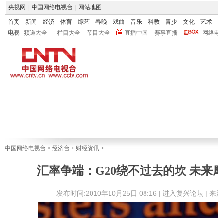
央视网
|
中国网络电视台
|
网站地图
首页
新闻
经济
体育
综艺
春晚
戏曲
音乐
科教
青少
文化
艺术
电视
频道大全
栏目大全
节目大全
直播中国
赛事直播
网络
中国网络电视台
>
经济台
>
财经资讯
>
汇率争端：G20绕不过去的坎 未
发布时间:2010年10月25日 08:16 |
进入复兴论坛
| 