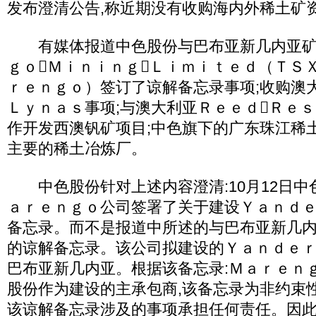
发布澄清公告,称近期没有收购海内外稀土矿
有媒体报道中色股份与巴布亚新几内亚矿
ｇｏＭｉｎｉｎｇＬｉｍｉｔｅｄ（ＴＳ
ｒｅｎｇｏ）签订了谅解备忘录事项;收购澳
Ｌｙｎａｓ事项;与澳大利亚ＲｅｅｄＲｅ
作开发西澳钒矿项目;中色旗下的广东珠江稀
主要的稀土冶炼厂。
中色股份针对上述内容澄清:10月12日中
ａｒｅｎｇｏ公司签署了关于建设Ｙａｎｄ
备忘录。而不是报道中所述的与巴布亚新几
的谅解备忘录。该公司拟建设的Ｙａｎｄｅ
巴布亚新几内亚。根据该备忘录:Ｍａｒｅｎ
股份作为建设的主承包商,该备忘录为非约束
该谅解备忘录涉及的事项承担任何责任。因此