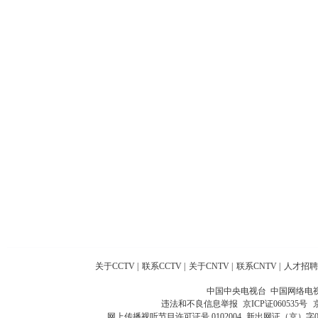
关于CCTV
|
联系CCTV
|
关于CNTV
|
联系CNTV
|
人才招聘
中国中央电视台 中国网络电
违法和不良信息举报
京ICP证060535号
网上传播视听节目许可证号 0102004
新出网证（京）字0