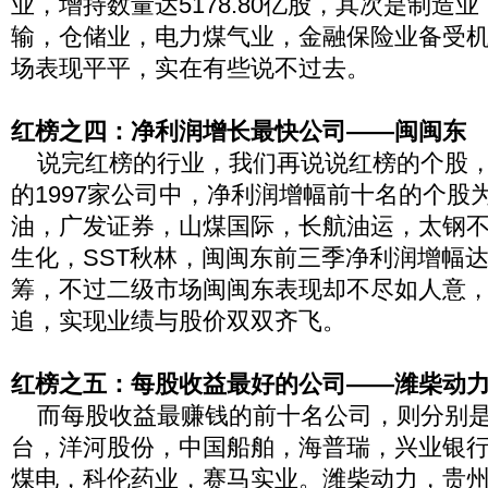
业，增持数量达5178.80亿股，其次是制造
输，仓储业，电力煤气业，金融保险业备受
场表现平平，实在有些说不过去。
红榜之四：净利润增长最快公司——闽闽东
说完红榜的行业，我们再说说红榜的个股，
的1997家公司中，净利润增幅前十名的个股
油，广发证券，山煤国际，长航油运，太钢不锈
生化，SST秋林，闽闽东前三季净利润增幅达
筹，不过二级市场闽闽东表现却不尽如人意
追，实现业绩与股价双双齐飞。
红榜之五：每股收益最好的公司——潍柴动
而每股收益最赚钱的前十名公司，则分别是
台，洋河股份，中国船舶，海普瑞，兴业银
煤电，科伦药业，赛马实业。潍柴动力，贵