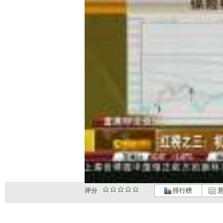
评分
排行榜
意