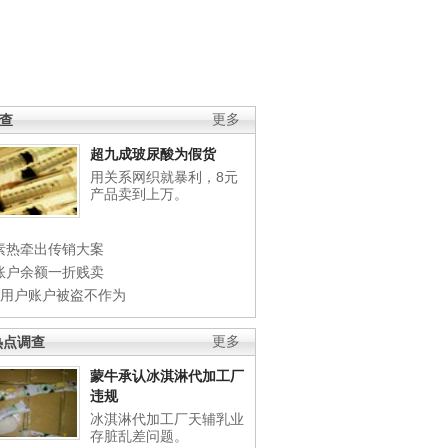
调查
更多
超九成玻尿酸为假货
用关系网织就暴利，8元
产品卖到上万。
素热牵出传销大案
账户余额一折贱卖
店用户账户被盗不作为
热点调查
更多
蒙牛承认冰淇淋代加工厂
违规
冰淇淋代加工厂天辅乳业
存脏乱差问题。