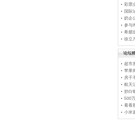
彩票
国际
奶企
参与
希腊
徐立
论坛
超市
苹果
房子
航天
炒白
50
看看
小米