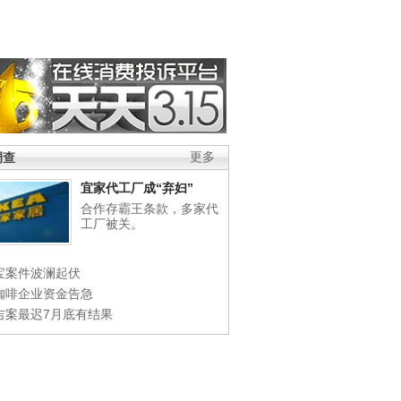
调查
更多
宜家代工厂成“弃妇”
合作存霸王条款，多家代
工厂被关。
宝案件波澜起伏
咖啡企业资金告急
吉案最迟7月底有结果