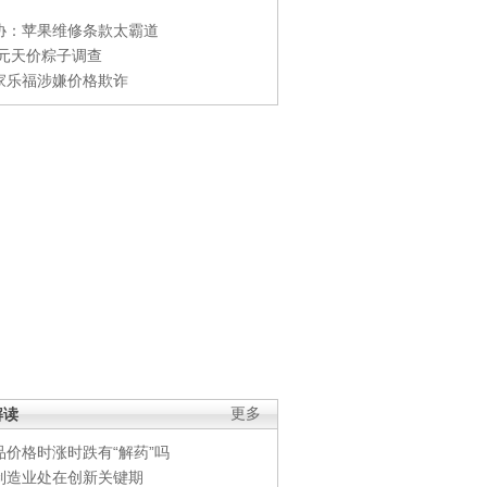
协：苹果维修条款太霸道
0元天价粽子调查
家乐福涉嫌价格欺诈
解读
更多
品价格时涨时跌有“解药”吗
制造业处在创新关键期