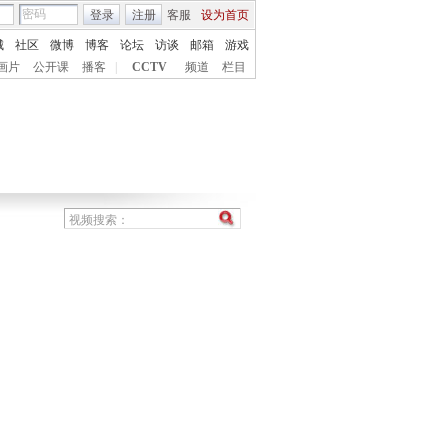
登录
注册
客服
设为首页
城
社区
微博
博客
论坛
访谈
邮箱
游戏
画片
公开课
播客
|
CCTV
频道
栏目