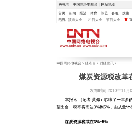
央视网
|
中国网络电视台
|
网站地图
首页
新闻
经济
体育
综艺
春晚
戏曲
电视
频道大全
栏目大全
节目大全
中国网络电视台
>
经济台
>
财经资讯
>
煤炭资源税改革
发布时间:2010年11月03
本报讯 （记者 黄佩）吵嚷了一年多的
望出台，税率将高达3%到5%，由从量计
煤炭资源税或在3%~5%