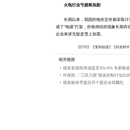
火电行业亏损将加剧
长期以来，我国的电价定价都采取计划机
成了“电煤”打架，价格倒挂的现象长期
企业来讲无疑是雪上加霜。
【
打印
】 【
复制链接
】【
转发邮件
相关链接
煤炭资源税率或提至3%-5% 专家称
环保部：“三区六群”煤炭控制计划出
煤炭板块早盘拉升个股近全线飘红