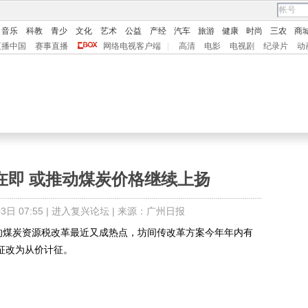
音乐
科教
青少
文化
艺术
公益
产经
汽车
旅游
健康
时尚
三农
商
直播中国
赛事直播
网络电视客户端
|
高清
电影
电视剧
纪录片
动
在即 或推动煤炭价格继续上扬
日 07:55 |
进入复兴论坛
| 来源：广州日报
煤炭资源税改革最近又成热点，坊间传改革方案今年年内有
征改为从价计征。