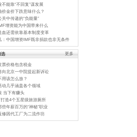
业不能靠“不回复”谋发展
油价金价下跌意味什么？
公关中传递的“负能量”
IMF增资能为中国带来什么
造血还需依靠基本制度变革
凡：中国增资IMF既非捐款也非无条件
精选
更多
发票价格包含税金
将向北京一中院提起新诉讼
不用该怎么放？
活动几乎涵盖各个领域
银 当下有赚头
0万打造4个五星级旅游厕所
那些年薪百万的“神秘”职业
返修因代工厂为二流作坊