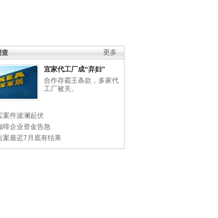
调查
更多
宜家代工厂成“弃妇”
合作存霸王条款，多家代
工厂被关。
宝案件波澜起伏
咖啡企业资金告急
吉案最迟7月底有结果