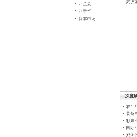
武汉
证监会
刘新华
资本市场
深度
农产
装备
彩票
国际
奶企