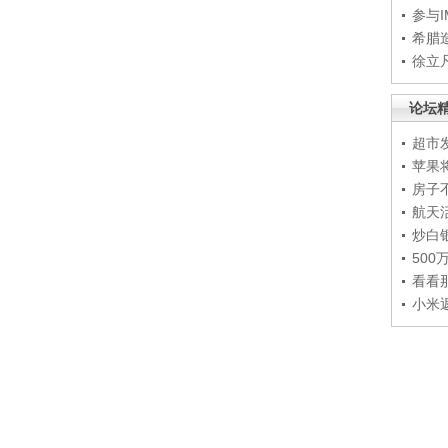
参与
希腊
徐立
论坛
超市
苹果
房子
航天
炒白
50
看看
小米