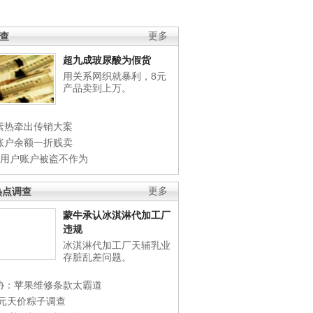
调查
更多
超九成玻尿酸为假货
用关系网织就暴利，8元
产品卖到上万。
素热牵出传销大案
账户余额一折贱卖
店用户账户被盗不作为
热点调查
更多
蒙牛承认冰淇淋代加工厂
违规
冰淇淋代加工厂天辅乳业
存脏乱差问题。
协：苹果维修条款太霸道
0元天价粽子调查