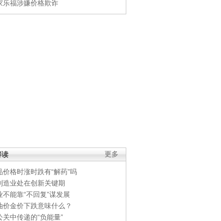
家乐福涉嫌价格欺诈
解读
更多
品价格时涨时跌有“解药”吗
制造业处在创新关键期
业不能靠“不回复”谋发展
油价金价下跌意味什么？
公关中传递的“负能量”