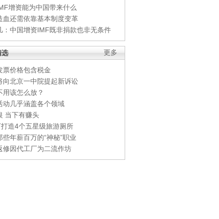
IMF增资能为中国带来什么
造血还需依靠基本制度变革
凡：中国增资IMF既非捐款也非无条件
精选
更多
发票价格包含税金
将向北京一中院提起新诉讼
不用该怎么放？
活动几乎涵盖各个领域
银 当下有赚头
0万打造4个五星级旅游厕所
那些年薪百万的“神秘”职业
返修因代工厂为二流作坊