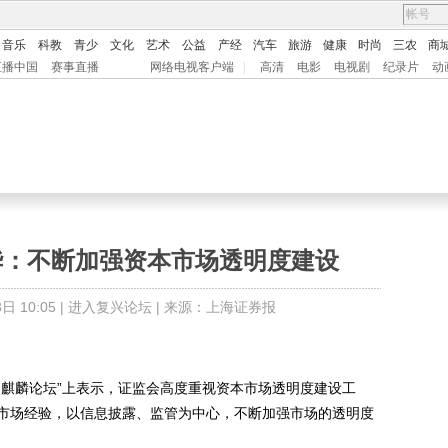
音乐
科教
青少
文化
艺术
公益
产经
汽车
旅游
健康
时尚
三农
商
直播中国
赛事直播
网络电视客户端
|
高清
电影
电视剧
纪录片
动
华：不断加强资本市场透明度建设
 10:05 |
进入复兴论坛
| 来源：上海证券报
金麒麟论坛”上表示，证监会高度重视资本市场透明度建设工
市场经验，以信息披露、监管为中心，不断加强市场的透明度