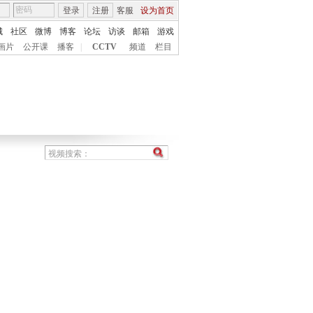
登录
注册
客服
设为首页
城
社区
微博
博客
论坛
访谈
邮箱
游戏
画片
公开课
播客
|
CCTV
频道
栏目