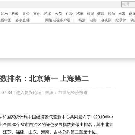
音乐
科教
青少
文化
艺术
公益
产经
汽车
旅游
健康
时尚
三农
商
直播中国
赛事直播
网络电视客户端
|
高清
电影
电视剧
纪录片
动
数排名：北京第一 上海第二
7:34 |
进入复兴论坛
| 来源：21世纪经济报道
和国家统计局中国经济景气监测中心共同发布了《2010年中
出全国30个省市自治区的绿色发展指数并做出排名，其中北京
、江苏、福建、山东、海南、吉林分列第二至第十位。