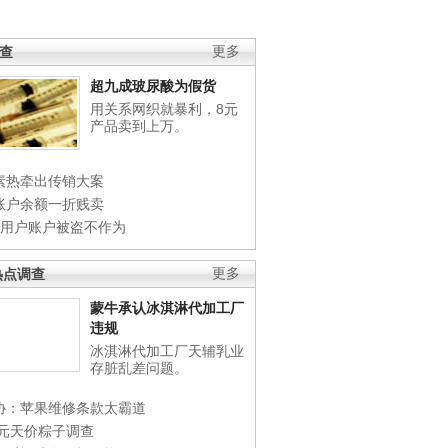
调查
更多
超九成玻尿酸为假货
用关系网织就暴利，8元
产品卖到上万。
素热牵出传销大案
账户余额一折贱卖
店用户账户被盗不作为
热点调查
更多
蒙牛承认冰淇淋代加工厂
违规
冰淇淋代加工厂天辅乳业
存脏乱差问题。
协：苹果维修条款太霸道
0元天价粽子调查