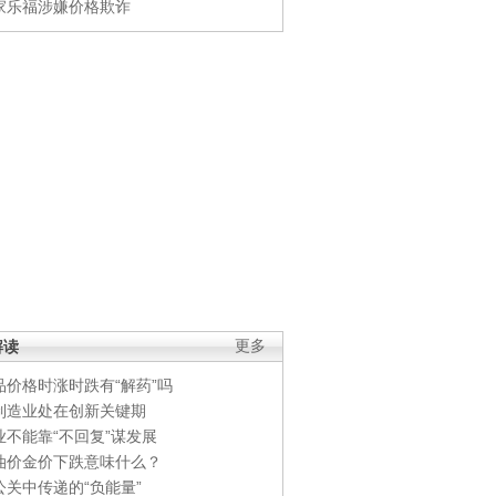
家乐福涉嫌价格欺诈
解读
更多
品价格时涨时跌有“解药”吗
制造业处在创新关键期
业不能靠“不回复”谋发展
油价金价下跌意味什么？
公关中传递的“负能量”