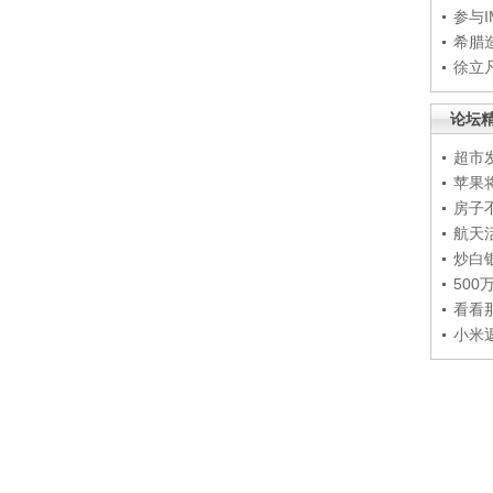
参与
希腊
徐立
论坛
超市
苹果
房子
航天
炒白
50
看看
小米