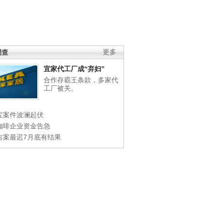
调查
更多
宜家代工厂成“弃妇”
合作存霸王条款，多家代
工厂被关。
宝案件波澜起伏
咖啡企业资金告急
吉案最迟7月底有结果