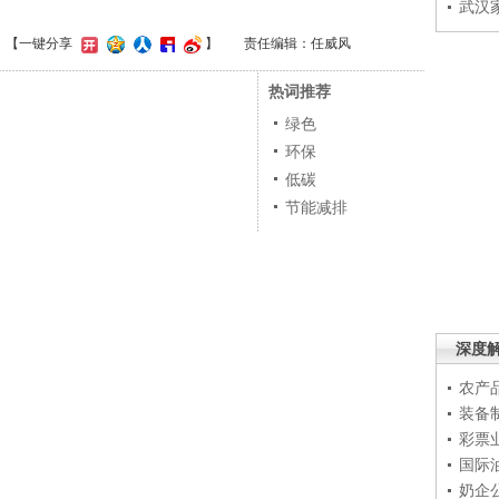
武汉
】
【一键分享
】
责任编辑：任威风
热词推荐
绿色
环保
低碳
节能减排
深度
农产
装备
彩票
国际
奶企