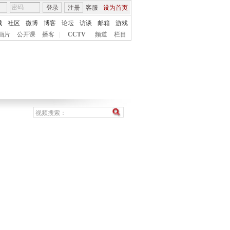
登录
注册
客服
设为首页
城
社区
微博
博客
论坛
访谈
邮箱
游戏
画片
公开课
播客
|
CCTV
频道
栏目