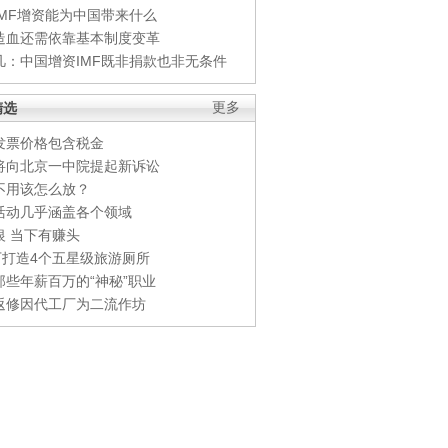
IMF增资能为中国带来什么
造血还需依靠基本制度变革
凡：中国增资IMF既非捐款也非无条件
精选
更多
发票价格包含税金
将向北京一中院提起新诉讼
不用该怎么放？
活动几乎涵盖各个领域
银 当下有赚头
0万打造4个五星级旅游厕所
那些年薪百万的“神秘”职业
返修因代工厂为二流作坊