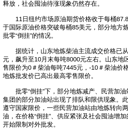
释放，社会囤油待涨现象仍然存在。
11日纽约市场原油期货价格收于每桶87.
于国际原油价格突破每桶85美元，部分地方
批零“倒挂”的情况。
据统计，山东地炼柴油主流成交价格已从10
元，飙升至10月末每吨8000元左右。山东
售限价为0＃柴油每吨7445元，-10＃柴油价
地炼批发价已高出最高零售限价。
批零“倒挂”下，部分地炼减产、民营加油
集团的部分加油站出现了排队和限供现象。
遵守国家限价，一些民营加油站由地炼转向
油，在价格“倒挂”、供应紧张及社会囤油增
开始限制对外批发。