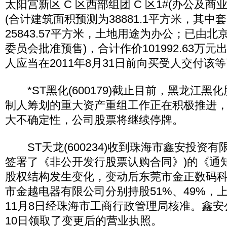
太阳宫新区 C 区西部组团 C 区1#(办公及商业
(合计建筑面积预测为38881.1平方米，其中
25843.57平方米，土地用途为办公；已由
委员会批准预售)，合计作价101992.63万
人应当在2011年8月31日前向买受人交付该
*ST黑化(600179)截止目前，黑龙江黑
制人筹划的重大资产重组工作正在积极推进
大不确定性，公司股票将继续停牌。
ST天龙(600234)收到珠海市鑫安投资有
签署了《非公开发行股票认购合同》)的《通
股权结构发生变化，变动后东莞市金正数码
市金越电器有限公司分别持股51%、49%，上
11月8日经珠海市工商行政管理局核准。鑫安公
10日领取了变更后的营业执照。