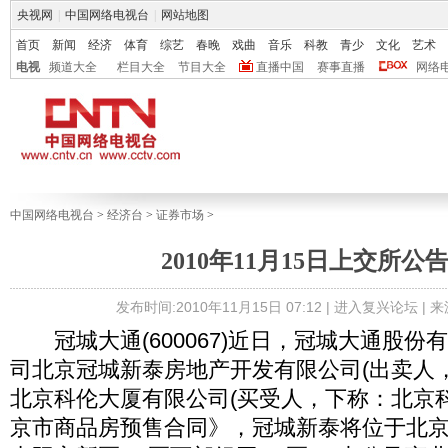
央视网
|
中国网络电视台
|
网站地图
首页
新闻
经济
体育
综艺
春晚
戏曲
音乐
科教
青少
文化
艺术
电视
频道大全
栏目大全
节目大全
直播中国
赛事直播
网络
中国网络电视台
>
经济台
>
证券市场
>
2010年11月15日上交所公
发布时间:2010年11月15日 07:12 |
进入复兴论坛
| 
冠城大通(600067)近日，冠城大通股份
司北京冠城新泰房地产开发有限公司(出卖人
北京科伦大厦有限公司(买受人，下称：北京
京市商品房预售合同》，冠城新泰将位于北