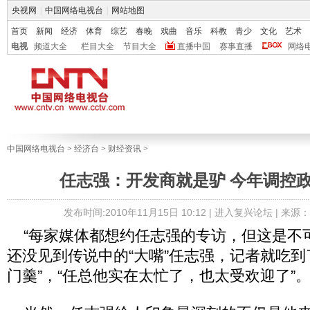
央视网
|
中国网络电视台
|
网站地图
首页
新闻
经济
体育
综艺
春晚
戏曲
音乐
科教
青少
文化
艺术
电视
频道大全
栏目大全
节目大全
直播中国
赛事直播
网络
中国网络电视台
>
经济台
>
财经资讯
>
任志强：开发商就是驴 今年调控
发布时间:2010年11月15日 10:12 |
进入复兴论坛
| 来源
“每家媒体都想约任志强的专访，但这是不可能
还没见到传说中的“大嘴”任志强，记者就吃到
门羹”，“任总他实在太忙了，也太受欢迎了”