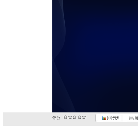
评分
排行榜
意