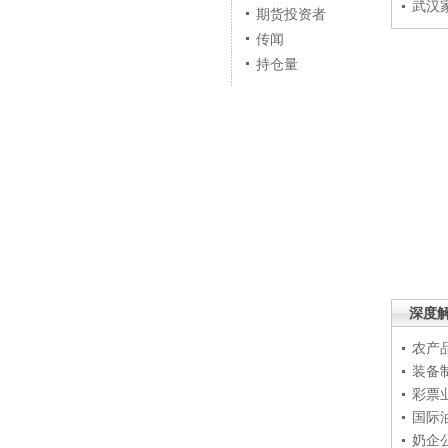
武汉
期货投资者
传闻
持仓量
深度
农产
装备
彩票
国际
奶企