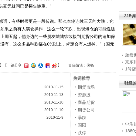
头毫无疑问已是损失惨重。”
315
词，有些时候更是一段传说。那么本轮连续三天的大跌，究
“如果之前有人满仓操作，这么一轮下跌，出现爆仓的可能性还
从上周五起，他身边的一些朋友陆陆续续接到期货公司的追加保
没有，这么多品种跌幅在6%以上，肯定会有人爆掉。”（国元
胎盘
京东
】
【一键分享
】
责任编辑：倪杨
1号
热词推荐
财经
期货市场
2010-11-15
资源股
2010-11-13
商品期货
2010-11-10
期货公司
2010-11-10
暴跌
2010-11-9
中消
国阳
188
跌停