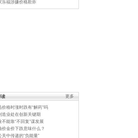
家乐福涉嫌价格欺诈
解读
更多
品价格时涨时跌有“解药”吗
制造业处在创新关键期
业不能靠“不回复”谋发展
油价金价下跌意味什么？
公关中传递的“负能量”