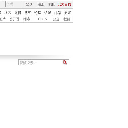
登录
注册
客服
设为首页
城
社区
微博
博客
论坛
访谈
邮箱
游戏
画片
公开课
播客
|
CCTV
频道
栏目