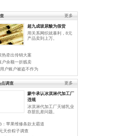
调查
更多
超九成玻尿酸为假货
用关系网织就暴利，8元
产品卖到上万。
素热牵出传销大案
账户余额一折贱卖
店用户账户被盗不作为
热点调查
更多
蒙牛承认冰淇淋代加工厂
违规
冰淇淋代加工厂天辅乳业
存脏乱差问题。
协：苹果维修条款太霸道
0元天价粽子调查