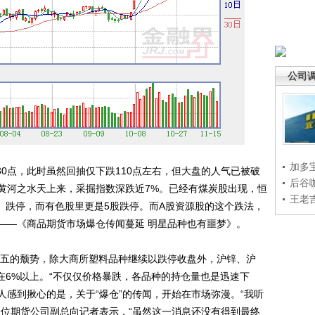
公司
加多
0点，此时虽然回抽仅下跌110点左右，但大盘的人气已被破
后谷
黄河之水天上来，采掘指数深跌近7%。已经有煤炭股出现，恒
王老
348）跌停，而有色股里更是5股跌停。而A股资源股的这个跌法，
——《商品期货市场爆仓传闻蔓延 明星品种也有噩梦》。
五的颓势，除大商所塑料品种继续以跌停收盘外，沪锌、沪
在6%以上。“不仅仅价格暴跌，各品种的持仓量也是迅速下
感到揪心的是，关于“爆仓”的传闻，开始在市场弥漫。“我听
一位期货公司副总向记者表示，“虽然这一消息还没有得到最终