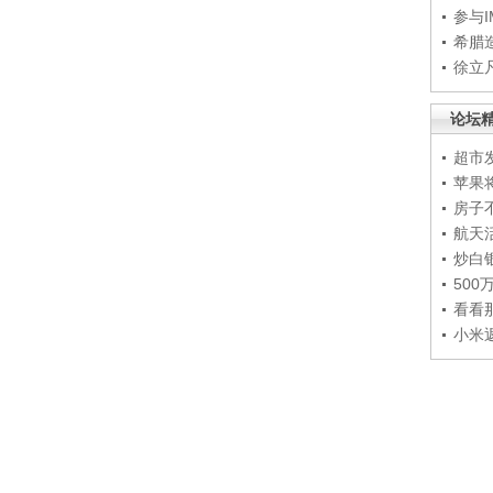
参与
希腊
徐立
论坛
超市
苹果
房子
航天
炒白
50
看看
小米