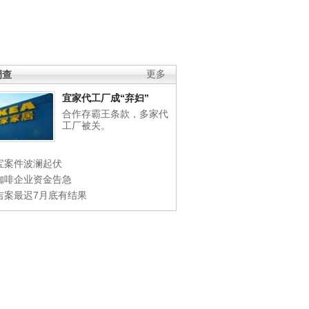
调查
更多
宜家代工厂成“弃妇”
合作存霸王条款，多家代
工厂被关。
宝案件波澜起伏
咖啡企业资金告急
吉案最迟7月底有结果