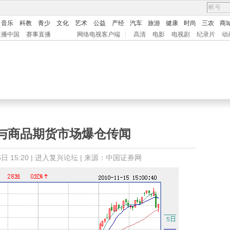
音乐
科教
青少
文化
艺术
公益
产经
汽车
旅游
健康
时尚
三农
商
直播中国
赛事直播
网络电视客户端
|
高清
电影
电视剧
纪录片
动
与商品期货市场爆仓传闻
 15:20 |
进入复兴论坛
| 来源：中国证券网