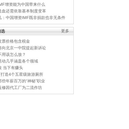
IMF增资能为中国带来什么
造血还需依靠基本制度变革
凡：中国增资IMF既非捐款也非无条件
精选
更多
发票价格包含税金
将向北京一中院提起新诉讼
不用该怎么放？
活动几乎涵盖各个领域
银 当下有赚头
0万打造4个五星级旅游厕所
那些年薪百万的“神秘”职业
返修因代工厂为二流作坊