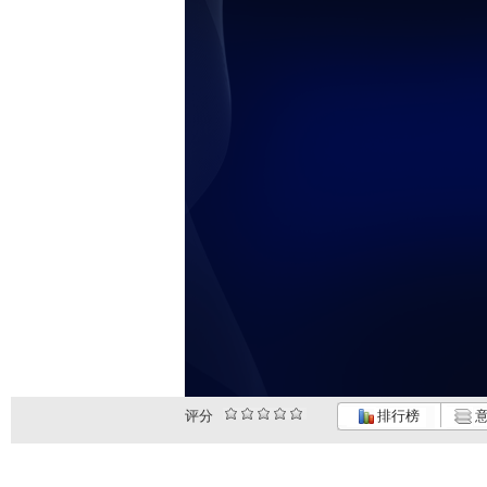
评分
排行榜
意