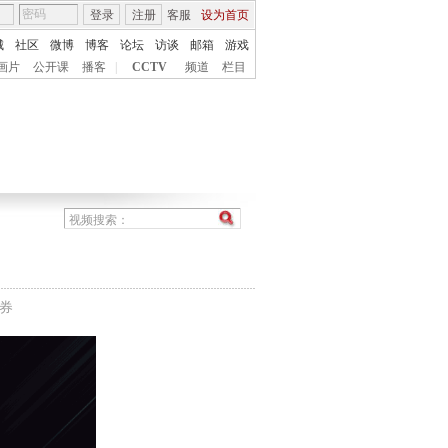
登录
注册
客服
设为首页
城
社区
微博
博客
论坛
访谈
邮箱
游戏
画片
公开课
播客
|
CCTV
频道
栏目
胜券