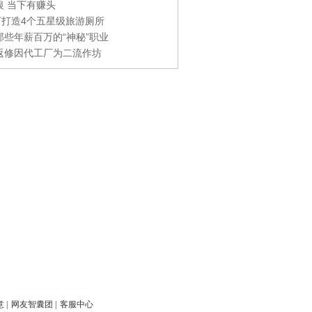
银 当下有赚头
0万打造4个五星级旅游厕所
那些年薪百万的“神秘”职业
返修因代工厂为二流作坊
意
|
网友智囊团
|
客服中心