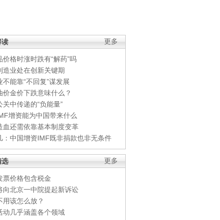
解读
更多
品价格时涨时跌有“解药”吗
制造业处在创新关键期
业不能靠“不回复”谋发展
油价金价下跌意味什么？
公关中传递的“负能量”
IMF增资能为中国带来什么
造血还需依靠基本制度变革
凡：中国增资IMF既非捐款也非无条件
精选
更多
发票价格包含税金
将向北京一中院提起新诉讼
不用该怎么放？
活动几乎涵盖各个领域