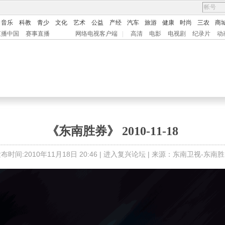
音乐
科教
青少
文化
艺术
公益
产经
汽车
旅游
健康
时尚
三农
商
直播中国
赛事直播
网络电视客户端
|
高清
电影
电视剧
纪录片
动
《东南胜券》 2010-11-18
布时间:2010年11月18日 20:46 |
进入复兴论坛
| 来源：东南卫视-东南