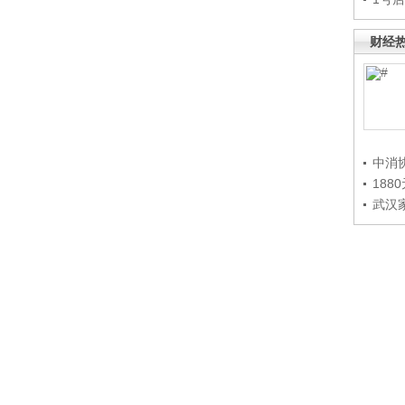
财经
中消
188
武汉