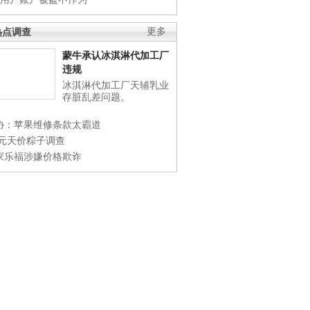
热点调查
更多
蒙牛承认冰淇淋代加工厂
违规
冰淇淋代加工厂天辅乳业
存脏乱差问题。
协：苹果维修条款太霸道
0元天价粽子调查
家乐福涉嫌价格欺诈