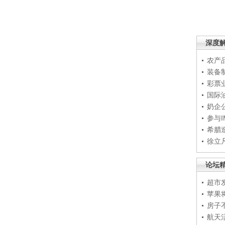
深度
农产
装备
彩票
国际
奶企
参与
希腊
徐立
论坛
超市
苹果
房子
航天