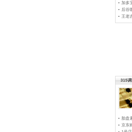
加多
后谷
王老
315
胎盘
京东
1号