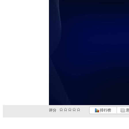
评分
排行榜
意