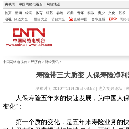
央视网
|
中国网络电视台
|
网站地图
首页
新闻
经济
体育
综艺
春晚
戏曲
音乐
科教
青少
文化
艺术
电视
频道大全
栏目大全
节目大全
直播中国
赛事直播
网络
中国网络电视台
>
经济台
>
财经资讯
>
寿险带三大质变 人保寿险净利润
发布时间:2010年11月26日 08:52 |
进入复兴论坛
|
人保寿险五年来的快速发展，为中国人保
变化”：
第一个质的变化，是五年来寿险业务的快