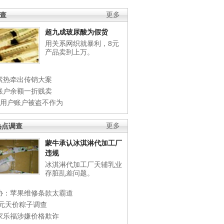
调查
更多
超九成玻尿酸为假货
用关系网织就暴利，8元
产品卖到上万。
素热牵出传销大案
账户余额一折贱卖
店用户账户被盗不作为
热点调查
更多
蒙牛承认冰淇淋代加工厂
违规
冰淇淋代加工厂天辅乳业
存脏乱差问题。
协：苹果维修条款太霸道
0元天价粽子调查
家乐福涉嫌价格欺诈