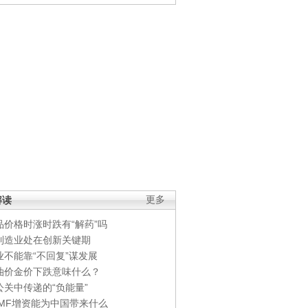
解读
更多
品价格时涨时跌有“解药”吗
制造业处在创新关键期
业不能靠“不回复”谋发展
油价金价下跌意味什么？
公关中传递的“负能量”
IMF增资能为中国带来什么