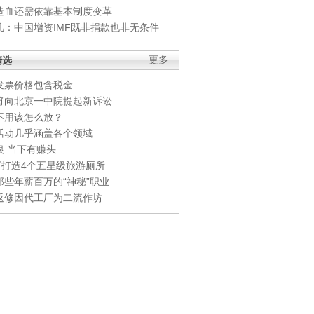
造血还需依靠基本制度变革
凡：中国增资IMF既非捐款也非无条件
精选
更多
发票价格包含税金
将向北京一中院提起新诉讼
不用该怎么放？
活动几乎涵盖各个领域
银 当下有赚头
0万打造4个五星级旅游厕所
那些年薪百万的“神秘”职业
返修因代工厂为二流作坊