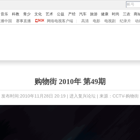
音乐
科教
青少
文化
艺术
公益
产经
汽车
旅游
健康
时尚
三农
商
直播中国
赛事直播
网络电视客户端
|
高清
电影
电视剧
纪录片
动
购物街 2010年 第49期
发布时间:2010年11月28日 20:19 |
进入复兴论坛
| 来源：CCTV-购物街