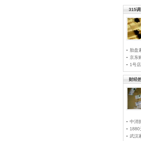
315
胎盘
京东
1号
财经
中消
188
武汉