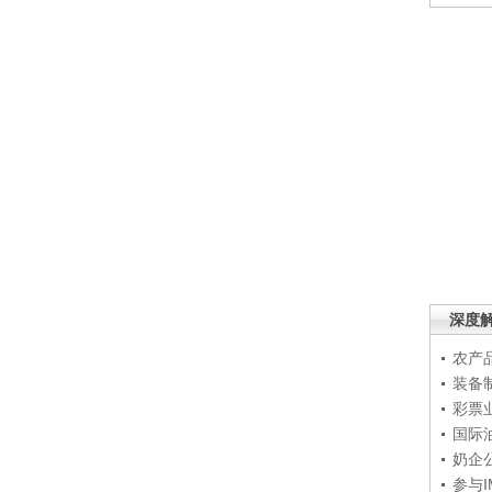
深度
农产
装备
彩票
国际
奶企
参与