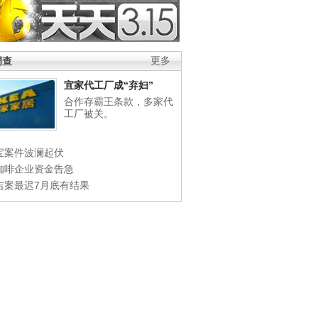
调查
更多
宜家代工厂成“弃妇”
合作存霸王条款，多家代
工厂被关。
宝案件波澜起伏
咖啡企业资金告急
吉案最迟7月底有结果