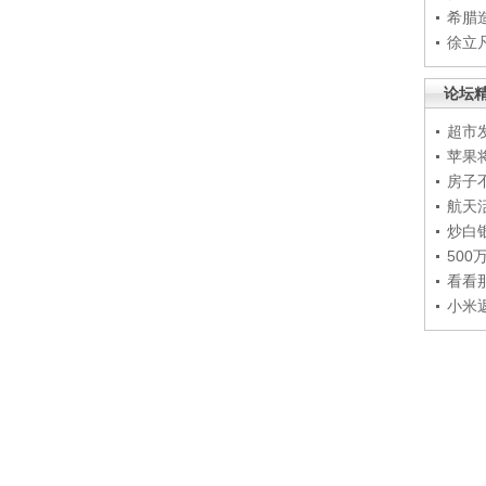
希腊
徐立
论坛
超市
苹果
房子
航天
炒白
50
看看
小米