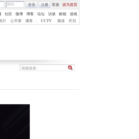
登录
注册
客服
设为首页
城
社区
微博
博客
论坛
访谈
邮箱
游戏
画片
公开课
播客
|
CCTV
频道
栏目