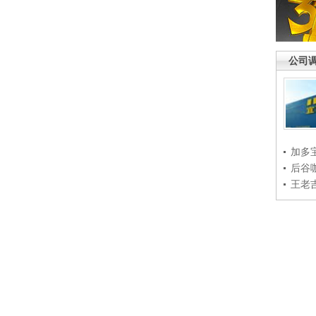
公司
加多
后谷
王老