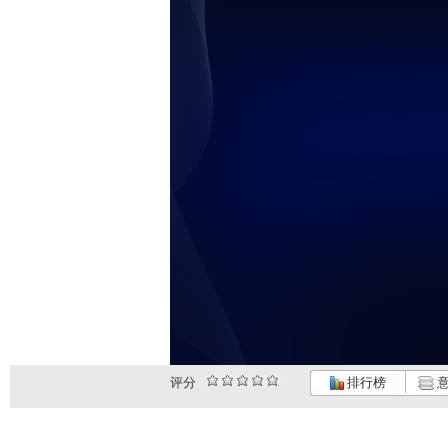
评分
排行榜
意