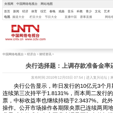
央视网
|
中国网络电视台
|
网站地图
首页
新闻
经济
体育
综艺
春晚
戏曲
音乐
科教
青少
文化
艺术
电视
频道大全
栏目大全
节目大全
直播中国
赛事直播
网络
中国网络电视台
>
经济台
>
财经资讯
>
央行选择题：上调存款准备金率
发布时间:2010年12月03日 07:54 |
进入复兴论坛
|
央行公告显示，昨日发行的10亿元3个月
连续第三次持平于1.8131%，而本周二发行
票，中标收益率也继续持稳于2.3437%。此
操作。公开市场操作各期限央票已连续两周