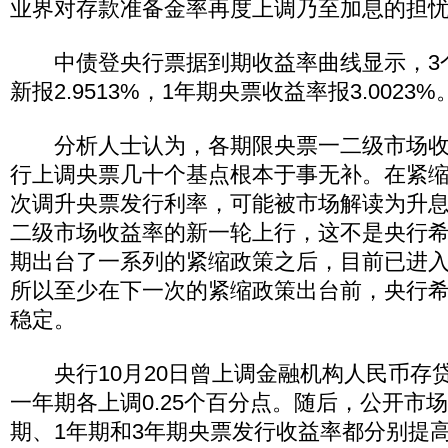
业界对存款准备金率再度上调乃至加息的担
中债登央行票据到期收益率曲线显示，3
新报2.9513%，1年期央票收益率报3.0023%
分析人士认为，各期限央票一二级市场收
行上调央票几十个基点根本于事无补。在紧
次调升央票发行利率，可能被市场解读为升
二级市场收益率的新一轮上行，这不是央行
期出台了一系列的紧缩政策之后，目前已进
所以至少在下一次的紧缩政策出台前，央行
稳定。
央行10月20日曾上调金融机构人民币存
一年期各上调0.25个百分点。随后，公开市
期、1年期和3年期央票发行收益率都分别提高