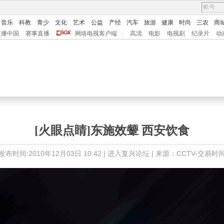
音乐
科教
青少
文化
艺术
公益
产经
汽车
旅游
健康
时尚
三农
商
直播中国
赛事直播
网络电视客户端
|
高清
电影
电视剧
纪录片
动
[火眼点睛]东施效颦 西安饮食
发布时间:2010年12月03日 10:42 |
进入复兴论坛
| 来源：CCTV-交易时