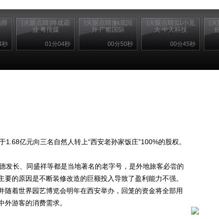
画师
[火眼点睛]终成霸
[火眼点睛]触底回
[火眼点睛]以小见
[
业 粤传媒
升 广船国际
大 中天科技
4秒
01分04秒
00分50秒
00分45秒
.68亿元向三名自然人转上“西安老孙家饭庄”100%的股权。
德发长、同盛祥等都是当地著名的老字号，是外地旅客必尝的
主要的原因是不断装修改造的巨额投入导致了盈利能力不强。
，并随着世界园艺博览会明年在西安举办，回笼的资金将全部用
中外游客的消费需求。