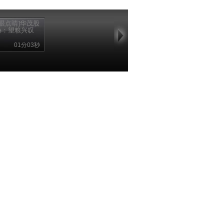
火眼点睛]华茂股
份：望粮兴叹
01分03秒