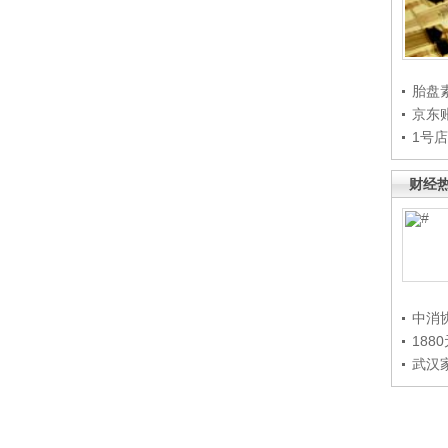
胎盘
京东
1号
财经
中消
188
武汉