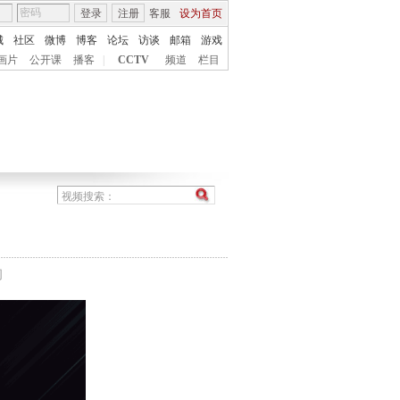
登录
注册
客服
设为首页
城
社区
微博
博客
论坛
访谈
邮箱
游戏
画片
公开课
播客
|
CCTV
频道
栏目
间