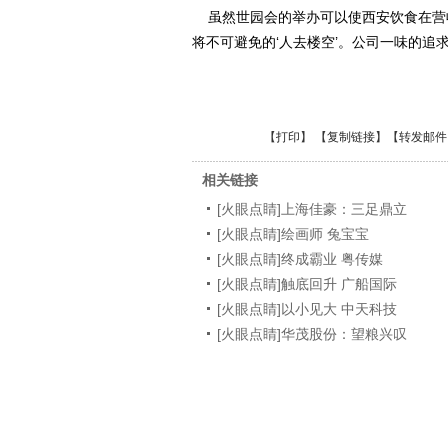
虽然世园会的举办可以使西安饮食在营
将不可避免的‘人去楼空’。公司一味的追
【
打印
】 【
复制链接
】【
转发邮件
相关链接
[火眼点睛]上海佳豪：三足鼎立
[火眼点睛]绘画师 兔宝宝
[火眼点睛]终成霸业 粤传媒
[火眼点睛]触底回升 广船国际
[火眼点睛]以小见大 中天科技
[火眼点睛]华茂股份：望粮兴叹