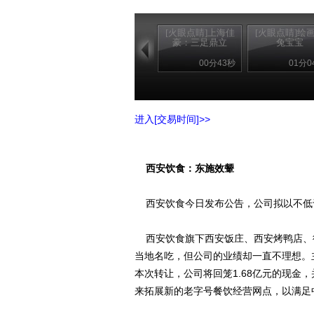
[火眼点睛]上海佳
[火眼点睛]绘
豪：三足鼎立
兔宝宝
00分43秒
01分0
进入[交易时间]>>
西安饮食：东施效颦
西安饮食今日发布公告，公司拟以不低于1
西安饮食旗下西安饭庄、西安烤鸭店、
当地名吃，但公司的业绩却一直不理想。
本次转让，公司将回笼1.68亿元的现金
来拓展新的老字号餐饮经营网点，以满足