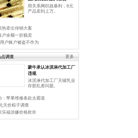
用关系网织就暴利，8元
产品卖到上万。
素热牵出传销大案
账户余额一折贱卖
店用户账户被盗不作为
热点调查
更多
蒙牛承认冰淇淋代加工厂
违规
冰淇淋代加工厂天辅乳业
存脏乱差问题。
协：苹果维修条款太霸道
0元天价粽子调查
家乐福涉嫌价格欺诈