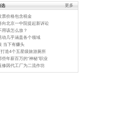
精选
更多
发票价格包含税金
将向北京一中院提起新诉讼
不用该怎么放？
活动几乎涵盖各个领域
银 当下有赚头
0万打造4个五星级旅游厕所
那些年薪百万的“神秘”职业
返修因代工厂为二流作坊