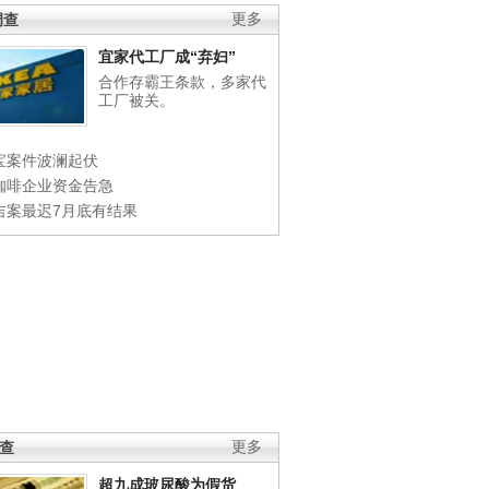
调查
更多
宜家代工厂成“弃妇”
合作存霸王条款，多家代
工厂被关。
宝案件波澜起伏
咖啡企业资金告急
吉案最迟7月底有结果
调查
更多
超九成玻尿酸为假货