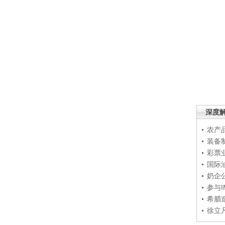
深度
农产
装备
彩票
国际
奶企
参与
希腊
徐立