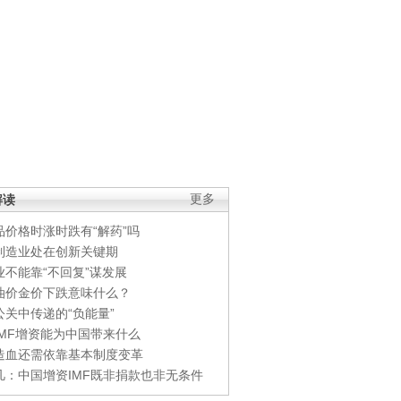
解读
更多
品价格时涨时跌有“解药”吗
制造业处在创新关键期
业不能靠“不回复”谋发展
油价金价下跌意味什么？
公关中传递的“负能量”
IMF增资能为中国带来什么
造血还需依靠基本制度变革
凡：中国增资IMF既非捐款也非无条件