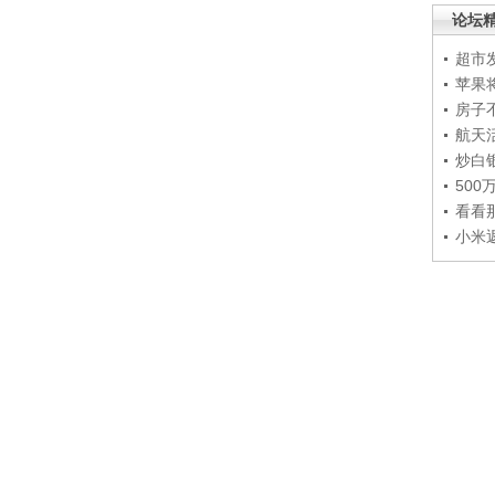
论坛
超市
苹果
房子
航天
炒白
50
看看
小米