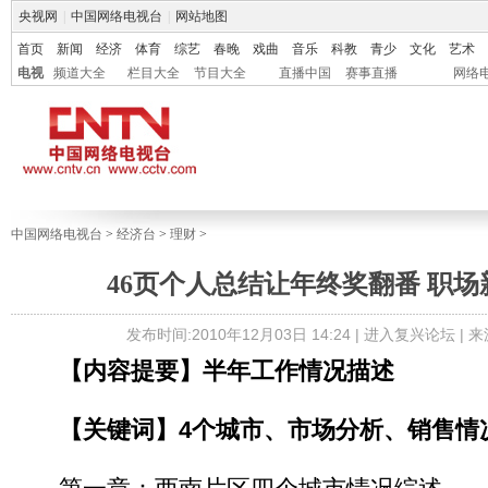
央视网
|
中国网络电视台
|
网站地图
首页
新闻
经济
体育
综艺
春晚
戏曲
音乐
科教
青少
文化
艺术
电视
频道大全
栏目大全
节目大全
直播中国
赛事直播
网络
中国网络电视台
>
经济台
>
理财
>
46页个人总结让年终奖翻番 职
发布时间:2010年12月03日 14:24 |
进入复兴论坛
| 
【内容提要】半年工作情况描述
【关键词】4个城市、市场分析、销售情