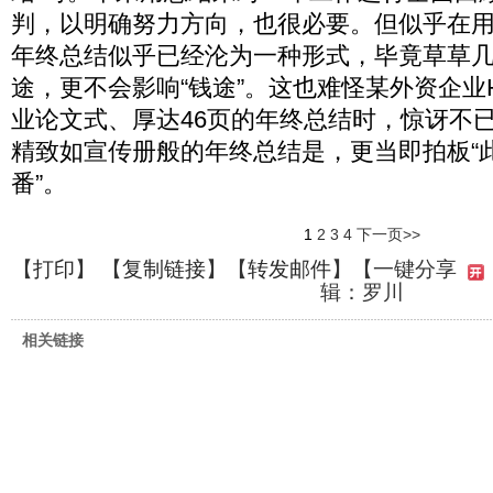
判，以明确努力方向，也很必要。但似乎在
年终总结似乎已经沦为一种形式，毕竟草草
途，更不会影响“钱途”。这也难怪某外资企业
业论文式、厚达46页的年终总结时，惊讶不
精致如宣传册般的年终总结是，更当即拍板“
番”。
1
2
3
4
下一页>>
【
打印
】 【
复制链接
】【
转发邮件
】
【一键分享
辑：罗川
相关链接