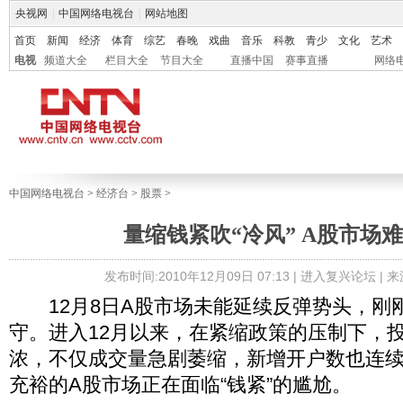
央视网
|
中国网络电视台
|
网站地图
首页
新闻
经济
体育
综艺
春晚
戏曲
音乐
科教
青少
文化
艺术
电视
频道大全
栏目大全
节目大全
直播中国
赛事直播
网络
中国网络电视台
>
经济台
>
股票
>
量缩钱紧吹“冷风” A股市场难
发布时间:2010年12月09日 07:13 |
进入复兴论坛
| 
12月8日A股市场未能延续反弹势头，刚
守。进入12月以来，在紧缩政策的压制下，
浓，不仅成交量急剧萎缩，新增开户数也连
充裕的A股市场正在面临“钱紧”的尴尬。