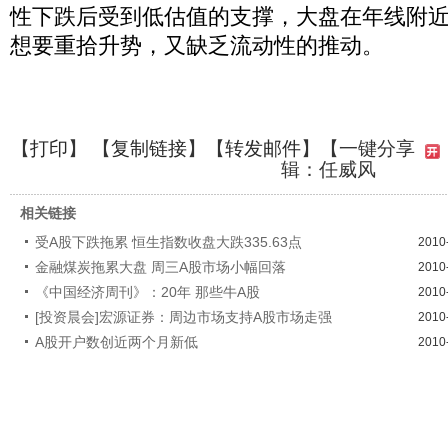
性下跌后受到低估值的支撑，大盘在年线附
想要重拾升势，又缺乏流动性的推动。
【
打印
】 【
复制链接
】【
转发邮件
】
【一键分享
辑：任威风
相关链接
受A股下跌拖累 恒生指数收盘大跌335.63点
2010
金融煤炭拖累大盘 周三A股市场小幅回落
2010
《中国经济周刊》：20年 那些牛A股
2010
[投资晨会]宏源证券：周边市场支持A股市场走强
2010
A股开户数创近两个月新低
2010