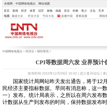
央视网
|
中国网络电视台
|
网站地图
首页
新闻
经济
体育
综艺
春晚
戏曲
音乐
科教
青少
文化
艺术
电视
频道大全
栏目大全
节目大全
直播中国
赛事直播
网络
中国网络电视台
>
经济台
>
财经资讯
>
CPI等数据周六发 业界预计
发布时间:2010年12月09日 10:02 |
进入复兴论坛
| 
国家统计局网站昨天发出通告，将于12月1
民经济主要指标数据。早间有消息称，这一数
一）发布。统计局表示，之所以在周六发布
计数据从生产到发布的时间，保持数据发布