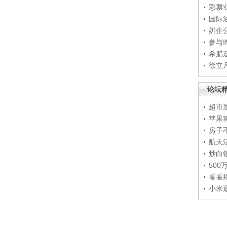
彩票
国际
奶企
参与
希腊
徐立
论坛
超市
苹果
房子
航天
炒白
50
看看
小米