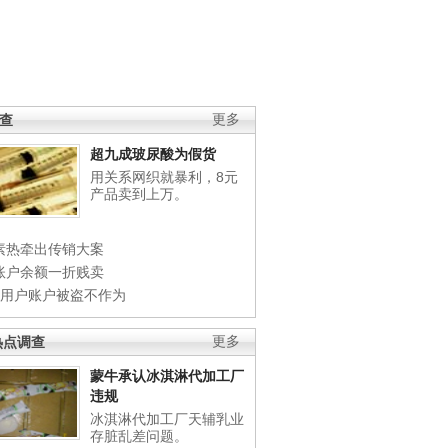
调查
更多
超九成玻尿酸为假货
用关系网织就暴利，8元
产品卖到上万。
素热牵出传销大案
账户余额一折贱卖
店用户账户被盗不作为
热点调查
更多
蒙牛承认冰淇淋代加工厂
违规
冰淇淋代加工厂天辅乳业
存脏乱差问题。