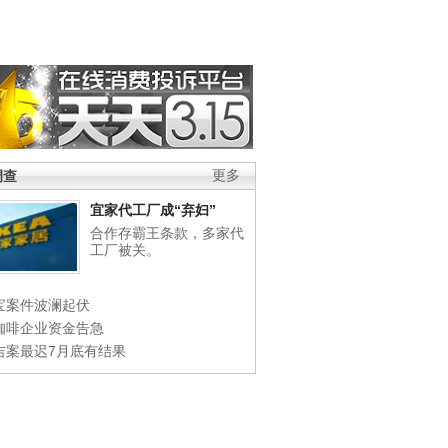
调查
更多
宜家代工厂成“弃妇”
合作存霸王条款，多家代
工厂被关。
宝案件波澜起伏
咖啡企业资金告急
吉案最迟7月底有结果