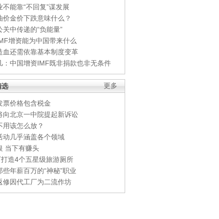
业不能靠“不回复”谋发展
油价金价下跌意味什么？
公关中传递的“负能量”
IMF增资能为中国带来什么
造血还需依靠基本制度变革
凡：中国增资IMF既非捐款也非无条件
精选
更多
发票价格包含税金
将向北京一中院提起新诉讼
不用该怎么放？
活动几乎涵盖各个领域
银 当下有赚头
0万打造4个五星级旅游厕所
那些年薪百万的“神秘”职业
返修因代工厂为二流作坊