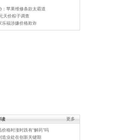
协：苹果维修条款太霸道
0元天价粽子调查
家乐福涉嫌价格欺诈
解读
更多
品价格时涨时跌有“解药”吗
制造业处在创新关键期