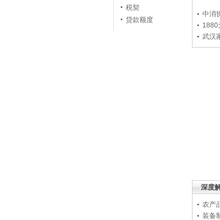
税契
中消
贷款额度
188
武汉
深度
农产
装备