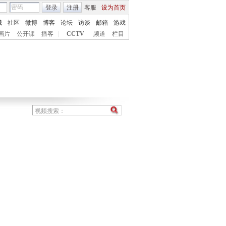
登录
注册
客服
设为首页
城
社区
微博
博客
论坛
访谈
邮箱
游戏
画片
公开课
播客
|
CCTV
频道
栏目