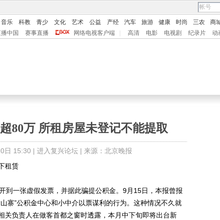
音乐
科教
青少
文化
艺术
公益
产经
汽车
旅游
健康
时尚
三农
商
直播中国
赛事直播
网络电视客户端
|
高清
电影
电视剧
纪录片
动
超80万 所租房屋未登记不能提取
日 15:30 |
进入复兴论坛
| 来源：北京晚报
下租赁
开到一张虚假发票，并据此骗提公积金。9月15日，本报曾报
“山寨”公积金中心和小中介以票谋利的行为。这种情况不久就
相关负责人在做客首都之窗时透露，本月中下旬即将出台新