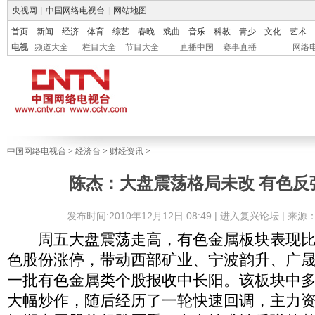
央视网
|
中国网络电视台
|
网站地图
首页
新闻
经济
体育
综艺
春晚
戏曲
音乐
科教
青少
文化
艺术
电视
频道大全
栏目大全
节目大全
直播中国
赛事直播
网络
中国网络电视台
>
经济台
>
财经资讯
>
陈杰：大盘震荡格局未改 有色反
发布时间:2010年12月12日 08:49 |
进入复兴论坛
| 来源
周五大盘震荡走高，有色金属板块表现比
色股份涨停，带动西部矿业、宁波韵升、广
一批有色金属类个股报收中长阳。该板块中
大幅炒作，随后经历了一轮快速回调，主力