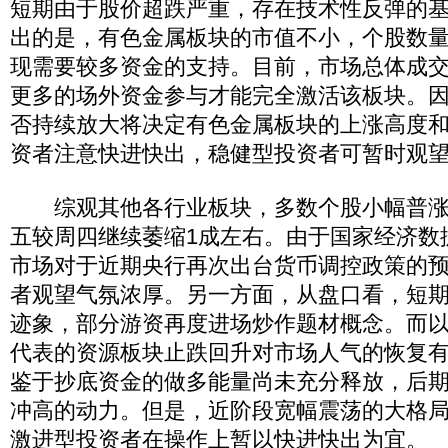
短期由于股价超跌严重，存在技术性反弹的
出的是，有色金属板块的市值不小，个股数
现需要较多资金的支持。目前，市场总体成
更多的场外资金参与才能完全激活该板块。
否持续放大将决定有色金属板块的上涨高度
资者注意快进快出，稳健型投资者可暂时观
综观其他各行业板块，多数个股小幅普涨
五较周四继续萎缩1成左右。由于国家经济数
市场对于近期央行再次出台货币调控政策的
者观望气氛浓厚。另一方面，从盘口看，短
迹象，部分游资再度进场炒作题材概念。而
代表的资源板块止跌回升对市场人气的恢复
鉴于抄底资金的做多能量尚未充分释放，后
冲高的动力。但是，近阶段宽幅震荡的大格
激进型投资者在操作上暂以快进快出为宜。