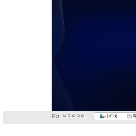
评分
排行榜
意