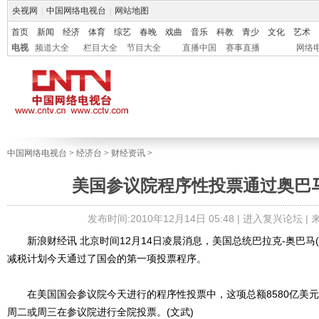
央视网
|
中国网络电视台
|
网站地图
首页
新闻
经济
体育
综艺
春晚
戏曲
音乐
科教
青少
文化
艺术
电视
频道大全
栏目大全
节目大全
直播中国
赛事直播
网络
中国网络电视台
>
经济台
>
财经资讯
>
美国参议院程序性投票通过奥巴
发布时间:2010年12月14日 05:48 |
进入复兴论坛
|
新浪财经讯 北京时间12月14日凌晨消息，美国总统巴拉克-奥巴马(Bar
减税计划今天通过了国会的第一项投票程序。
在美国国会参议院今天进行的程序性投票中，这项总额8580亿美元
周二或周三在参议院进行全院投票。(文武)