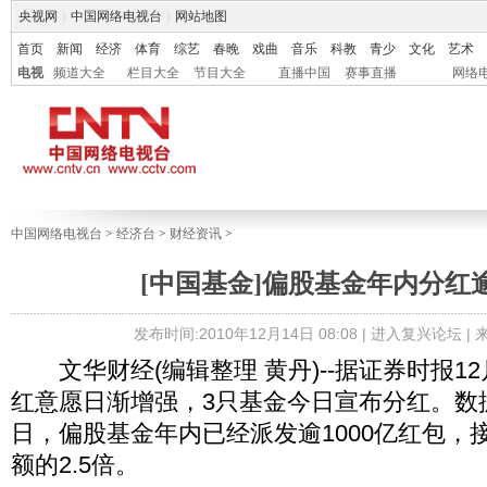
央视网
|
中国网络电视台
|
网站地图
首页
新闻
经济
体育
综艺
春晚
戏曲
音乐
科教
青少
文化
艺术
电视
频道大全
栏目大全
节目大全
直播中国
赛事直播
网络
中国网络电视台
>
经济台
>
财经资讯
>
[中国基金]偏股基金年内分红逾
发布时间:2010年12月14日 08:08 |
进入复兴论坛
|
文华财经(编辑整理 黄丹)--据证券时报12
红意愿日渐增强，3只基金今日宣布分红。数
日，偏股基金年内已经派发逾1000亿红包，
额的2.5倍。