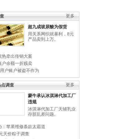
调查
更多
超九成玻尿酸为假货
用关系网织就暴利，8元
产品卖到上万。
素热牵出传销大案
账户余额一折贱卖
店用户账户被盗不作为
热点调查
更多
蒙牛承认冰淇淋代加工厂
违规
冰淇淋代加工厂天辅乳业
存脏乱差问题。
协：苹果维修条款太霸道
0元天价粽子调查