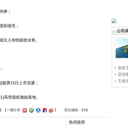
组停牌；
集团拟借壳；
公司
，或注入传统邮政业务。
加多
；
后谷
王老
激励股票15日上市流通；
921)高管股权激励落地。
】
【一键分享
】
责任编辑：刘名
热词推荐