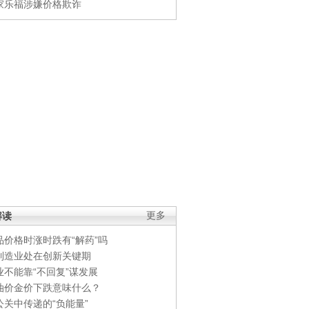
家乐福涉嫌价格欺诈
解读
更多
品价格时涨时跌有“解药”吗
制造业处在创新关键期
业不能靠“不回复”谋发展
油价金价下跌意味什么？
公关中传递的“负能量”