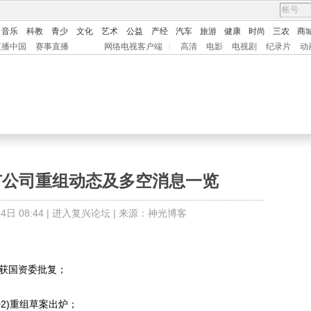
音乐
科教
青少
文化
艺术
公益
产经
汽车
旅游
健康
时尚
三农
商
直播中国
赛事直播
网络电视客户端
|
高清
电影
电视剧
纪录片
动
上市公司重组动态及多空消息一览
日 08:44 |
进入复兴论坛
| 来源：神光博客
案获国资委批复；
02)重组草案出炉；