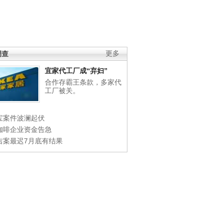
调查
更多
宜家代工厂成“弃妇”
合作存霸王条款，多家代
工厂被关。
宝案件波澜起伏
咖啡企业资金告急
吉案最迟7月底有结果