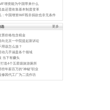
IMF增资能为中国带来什么
造血还需依靠基本制度变革
凡：中国增资IMF既非捐款也非无条件
精选
更多
发票价格包含税金
将向北京一中院提起新诉讼
不用该怎么放？
活动几乎涵盖各个领域
银 当下有赚头
0万打造4个五星级旅游厕所
那些年薪百万的“神秘”职业
返修因代工厂为二流作坊