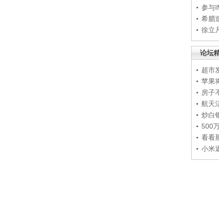
参与
希腊
徐立
论坛
超市
苹果
房子
航天
炒白
50
看看
小米