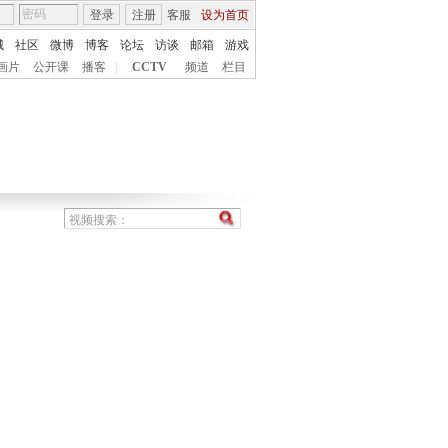
登录
注册
客服
设为首页
城
社区
微博
博客
论坛
访谈
邮箱
游戏
画片
公开课
播客
|
CCTV
频道
栏目