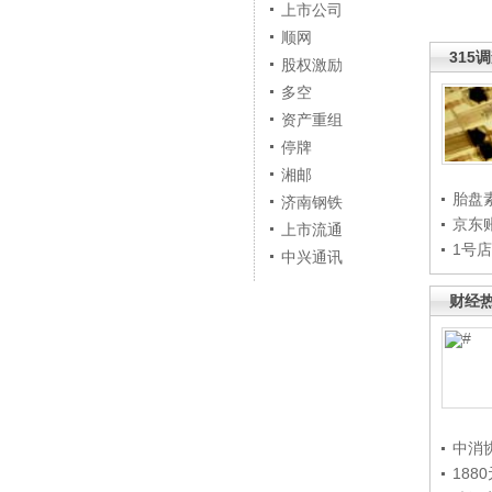
上市公司
顺网
315
股权激励
多空
资产重组
停牌
湘邮
胎盘
济南钢铁
京东
上市流通
1号
中兴通讯
财经
中消
188