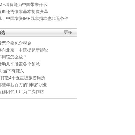
IMF增资能为中国带来什么
造血还需依靠基本制度变革
凡：中国增资IMF既非捐款也非无条件
精选
更多
发票价格包含税金
将向北京一中院提起新诉讼
不用该怎么放？
活动几乎涵盖各个领域
银 当下有赚头
0万打造4个五星级旅游厕所
那些年薪百万的“神秘”职业
返修因代工厂为二流作坊