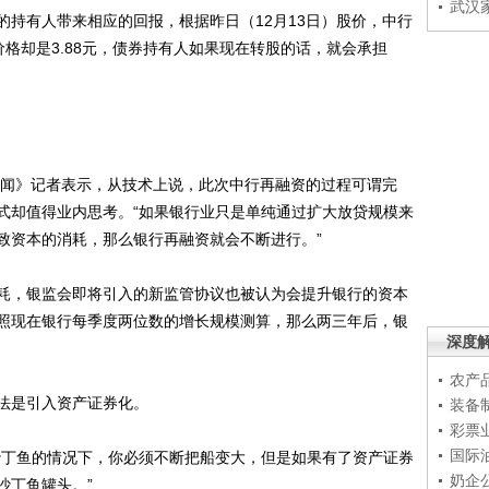
武汉
有人带来相应的回报，根据昨日（12月13日）股价，中行
价格却是3.88元，债券持有人如果现在转股的话，就会承担
闻》记者表示，从技术上说，此次中行再融资的过程可谓完
式却值得业内思考。“如果银行业只是单纯通过扩大放贷规模来
致资本的消耗，那么银行再融资就会不断进行。”
，银监会即将引入的新监管协议也被认为会提升银行的资本
照现在银行每季度两位数的增长规模测算，那么两三年后，银
深度
农产
法是引入资产证券化。
装备
彩票
国际
丁鱼的情况下，你必须不断把船变大，但是如果有了资产证券
奶企
沙丁鱼罐头。”