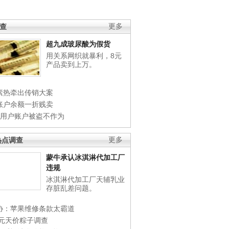
调查
更多
超九成玻尿酸为假货
用关系网织就暴利，8元
产品卖到上万。
素热牵出传销大案
账户余额一折贱卖
店用户账户被盗不作为
热点调查
更多
蒙牛承认冰淇淋代加工厂
违规
冰淇淋代加工厂天辅乳业
存脏乱差问题。
协：苹果维修条款太霸道
0元天价粽子调查