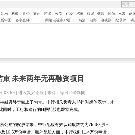
音乐
科教
青少
文化
艺术
公益
产经
汽车
旅游
健康
时尚
三农
商
直播中国
赛事直播
网络电视客户端
|
高清
电影
电视剧
纪录片
动
结束 未来两年无再融资项目
08:59 |
进入复兴论坛
| 来源：每日经济新闻
融资终于画上了句号。中行相关负责人13日对媒体表示，未
此同时，工行和建行的H股配股也即将完成。
公布的配股结果，中行配股有效认购股数约为75.3亿股H
涉及16.5万份申请。额外配股方面，中行收到11.4万份申请，