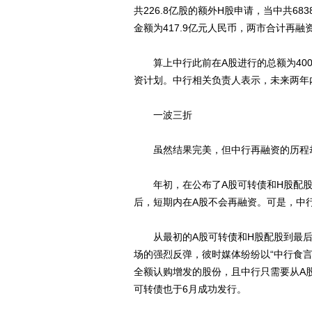
共226.8亿股的额外H股申请，当中共68
金额为417.9亿元人民币，两市合计再融
算上中行此前在A股进行的总额为400
资计划。中行相关负责人表示，未来两年
一波三折
虽然结果完美，但中行再融资的历程
年初，在公布了A股可转债和H股配股
后，短期内在A股不会再融资。可是，中行
从最初的A股可转债和H股配股到最后的
场的强烈反弹，彼时媒体纷纷以“中行食
全额认购增发的股份，且中行只需要从A股
可转债也于6月成功发行。