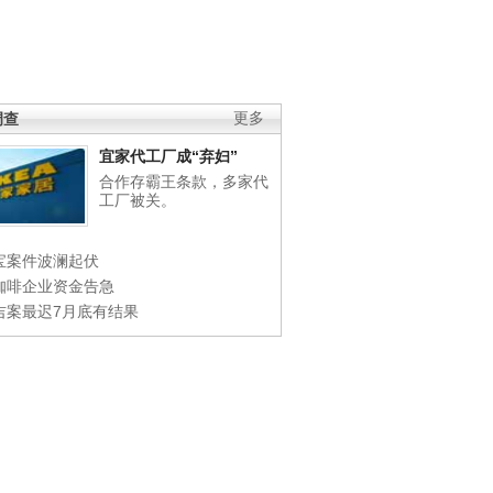
调查
更多
宜家代工厂成“弃妇”
合作存霸王条款，多家代
工厂被关。
宝案件波澜起伏
咖啡企业资金告急
吉案最迟7月底有结果