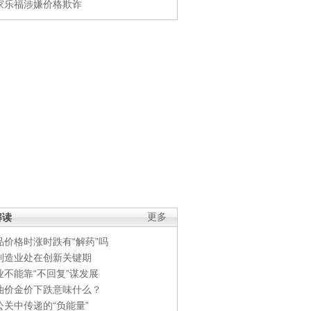
家乐福涉嫌价格欺诈
解读
更多
品价格时涨时跌有“解药”吗
制造业处在创新关键期
业不能靠“不回复”谋发展
油价金价下跌意味什么？
公关中传递的“负能量”