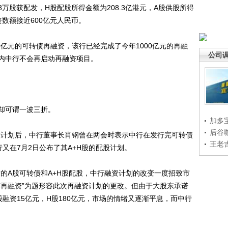
38万股获配发，H股配股所得金额为208.3亿港元，A股供股所得
资数额接近600亿元人民币。
亿元的可转债再融资，该行已经完成了今年1000亿元的再融
公司
内中行不会再启动再融资项目。
却可谓一波三折。
加多
后谷
计划后，中行董事长肖钢曾在两会时表示中行在发行完可转债
王老
又在7月2日公布了其A+H股的配股计划。
A股可转债和A+H股配股，中行融资计划的改变一度招致市
言再融资”为题形容此次再融资计划的更改。但由于大股东承诺
融资15亿元，H股180亿元，市场的情绪又逐渐平息，而中行