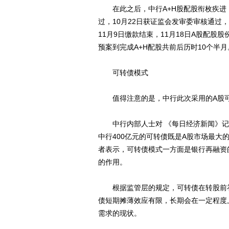
在此之后，中行A+H股配股衔枚疾进，
过，10月22日获证监会发审委审核通过，
11月9日缴款结束，11月18日A股配
预案到完成A+H配股共前后历时10个半月
可转债模式
值得注意的是，中行此次采用的A股可转
中行内部人士对 《每日经济新闻》记者
中行400亿元的可转债既是A股市场最
者表示，可转债模式一方面是银行再融资
的作用。
根据监管层的规定，可转债在转股前补
债短期摊薄效应有限，长期会在一定程度
需求的现状。