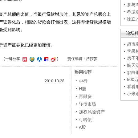
参与
希腊
产总额的比值，当银行贷款增加时，其风险资产总额会上
徐立
产证券化后，相应的贷款会打包出表，这样即使贷款规模增
会受到影响。
论坛
超市
资产证券化已经更加谨慎。
苹果
房子
】
【一键分享
】
责任编辑：吕莎莎
航天
热词推荐
炒白
50
中行
2010-10-28
看看
H股
小米
再融资
转债市场
加权风险资产
可转债
A股