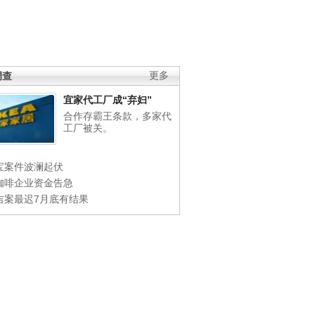
调查
更多
宜家代工厂成“弃妇”
合作存霸王条款，多家代
工厂被关。
宝案件波澜起伏
咖啡企业资金告急
吉案最迟7月底有结果