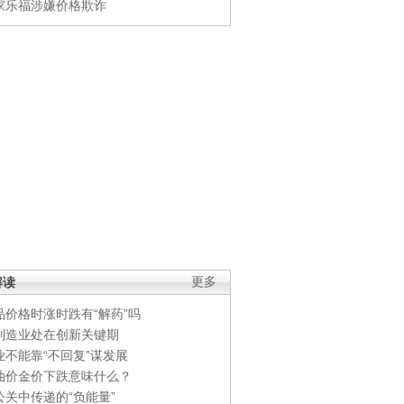
家乐福涉嫌价格欺诈
解读
更多
品价格时涨时跌有“解药”吗
制造业处在创新关键期
业不能靠“不回复”谋发展
油价金价下跌意味什么？
公关中传递的“负能量”