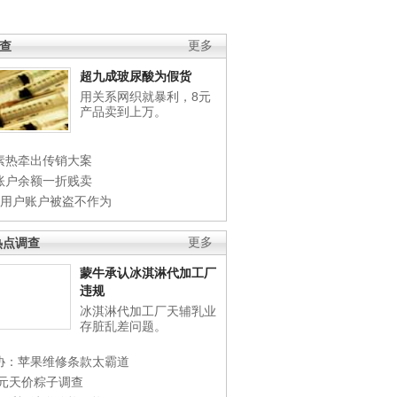
调查
更多
超九成玻尿酸为假货
用关系网织就暴利，8元
产品卖到上万。
素热牵出传销大案
账户余额一折贱卖
店用户账户被盗不作为
热点调查
更多
蒙牛承认冰淇淋代加工厂
违规
冰淇淋代加工厂天辅乳业
存脏乱差问题。
协：苹果维修条款太霸道
0元天价粽子调查