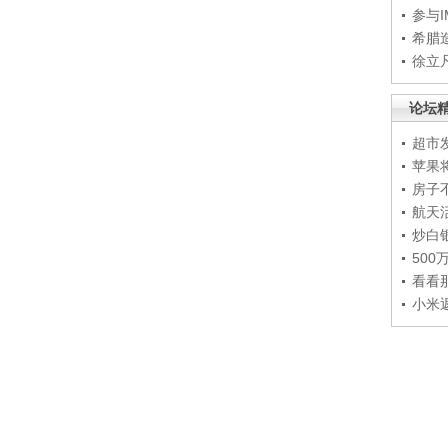
参与
希腊
徐立
论坛
超市
苹果
房子
航天
炒白
50
看看
小米