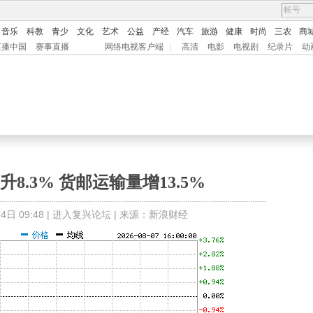
音乐
科教
青少
文化
艺术
公益
产经
汽车
旅游
健康
时尚
三农
商
直播中国
赛事直播
网络电视客户端
|
高清
电影
电视剧
纪录片
动
8.3% 货邮运输量增13.5%
日 09:48 |
进入复兴论坛
| 来源：新浪财经