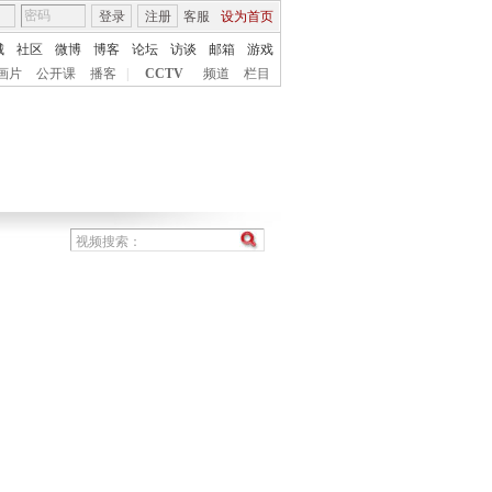
登录
注册
客服
设为首页
城
社区
微博
博客
论坛
访谈
邮箱
游戏
画片
公开课
播客
|
CCTV
频道
栏目