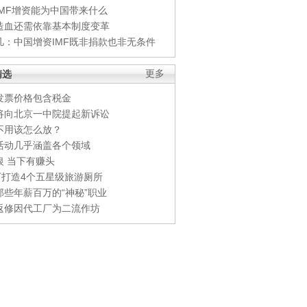
IMF增资能为中国带来什么
造血还需依靠基本制度变革
凡：中国增资IMF既非捐款也非无条件
精选
更多
发票价格包含税金
将向北京一中院提起新诉讼
不用该怎么放？
活动几乎涵盖各个领域
银 当下有赚头
0万打造4个五星级旅游厕所
那些年薪百万的“神秘”职业
返修因代工厂为二流作坊