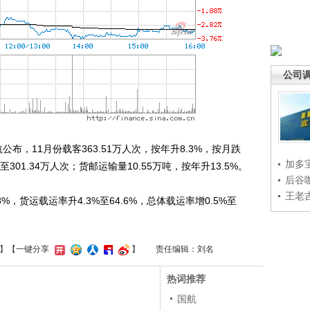
公司
布，11月份载客363.51万人次，按年升8.3%，按月跌
加多
至301.34万人次；货邮运输量10.55万吨，按年升13.5%。
后谷
王老
%，货运载运率升4.3%至64.6%，总体载运率增0.5%至
】
【一键分享
】
责任编辑：刘名
热词推荐
国航