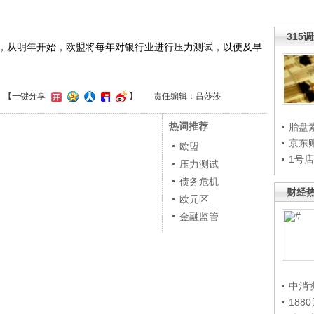
315
从明年开始，欧盟将每年对银行业进行压力测试，以便及早
】
【一键分享
】
责任编辑：吕莎莎
热词推荐
胎盘
京东
欧盟
1号
压力测试
债务危机
财经
欧元区
金融监管
中消
188