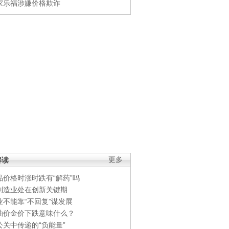
家乐福涉嫌价格欺诈
解读
更多
品价格时涨时跌有“解药”吗
制造业处在创新关键期
业不能靠“不回复”谋发展
油价金价下跌意味什么？
公关中传递的“负能量”