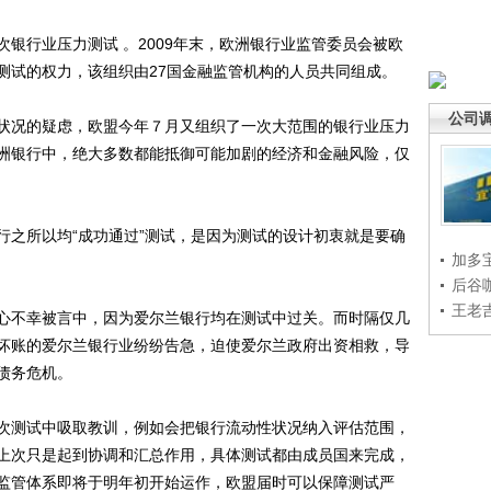
行业压力测试 。2009年末，欧洲银行业监管委员会被欧
测试的权力，该组织由27国金融监管机构的人员共同组成。
公司
况的疑虑，欧盟今年７月又组织了一次大范围的银行业压力
洲银行中，绝大多数都能抵御可能加剧的经济和金融风险，仅
之所以均“成功通过”测试，是因为测试的设计初衷就是要确
加多
后谷
王老
不幸被言中，因为爱尔兰银行均在测试中过关。而时隔仅几
坏账的爱尔兰银行业纷纷告急，迫使爱尔兰政府出资相救，导
债务危机。
测试中吸取教训，例如会把银行流动性状况纳入评估范围，
上次只是起到协调和汇总作用，具体测试都由成员国来完成，
监管体系即将于明年初开始运作，欧盟届时可以保障测试严