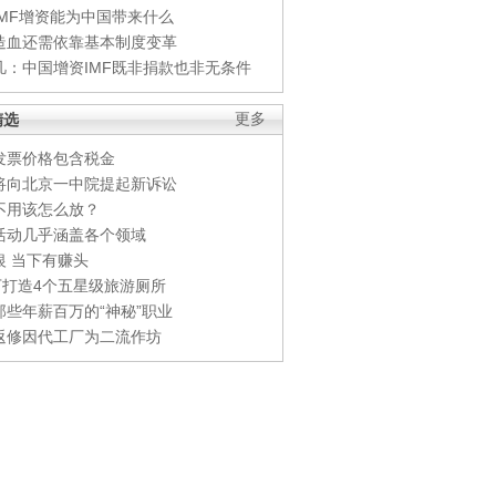
IMF增资能为中国带来什么
造血还需依靠基本制度变革
凡：中国增资IMF既非捐款也非无条件
精选
更多
发票价格包含税金
将向北京一中院提起新诉讼
不用该怎么放？
活动几乎涵盖各个领域
银 当下有赚头
0万打造4个五星级旅游厕所
那些年薪百万的“神秘”职业
返修因代工厂为二流作坊