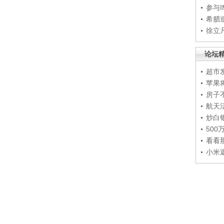
参与
希腊
徐立
论坛
超市
苹果
房子
航天
炒白
50
看看
小米