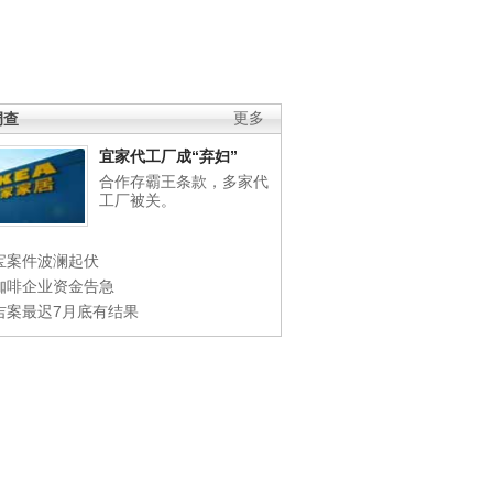
调查
更多
宜家代工厂成“弃妇”
合作存霸王条款，多家代
工厂被关。
宝案件波澜起伏
咖啡企业资金告急
吉案最迟7月底有结果