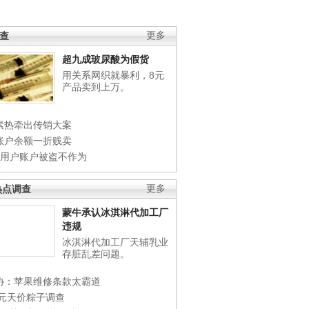
调查
更多
超九成玻尿酸为假货
用关系网织就暴利，8元
产品卖到上万。
素热牵出传销大案
账户余额一折贱卖
店用户账户被盗不作为
热点调查
更多
蒙牛承认冰淇淋代加工厂
违规
冰淇淋代加工厂天辅乳业
存脏乱差问题。
协：苹果维修条款太霸道
0元天价粽子调查