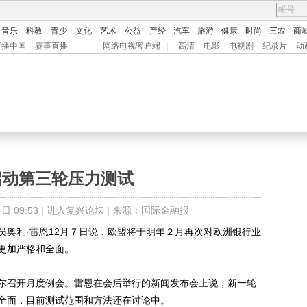
音乐
科教
青少
文化
艺术
公益
产经
汽车
旅游
健康
时尚
三农
商
直播中国
赛事直播
网络电视客户端
|
高清
电影
电视剧
纪录片
动
启动第三轮压力测试
 09:53 |
进入复兴论坛
| 来源：国际金融报
利·雷恩12月７日说，欧盟将于明年２月再次对欧洲银行业
更加严格和全面。
召开月度例会。雷恩在会后举行的新闻发布会上说，新一轮
全面，目前测试范围和方法还在讨论中。