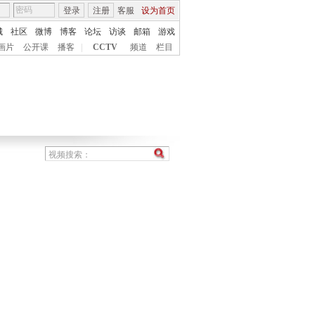
登录
注册
客服
设为首页
城
社区
微博
博客
论坛
访谈
邮箱
游戏
画片
公开课
播客
|
CCTV
频道
栏目