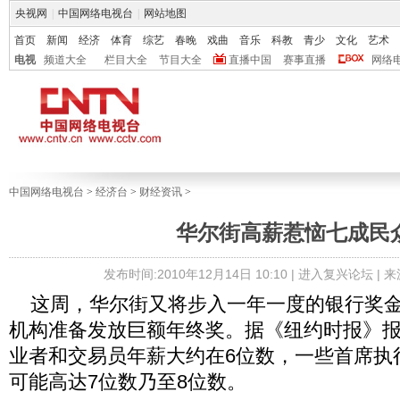
央视网
|
中国网络电视台
|
网站地图
首页
新闻
经济
体育
综艺
春晚
戏曲
音乐
科教
青少
文化
艺术
电视
频道大全
栏目大全
节目大全
直播中国
赛事直播
网络
中国网络电视台
>
经济台
>
财经资讯
>
华尔街高薪惹恼七成民
发布时间:2010年12月14日 10:10 |
进入复兴论坛
| 
这周，华尔街又将步入一年一度的银行奖金
机构准备发放巨额年终奖。据《纽约时报》
业者和交易员年薪大约在6位数，一些首席执行
可能高达7位数乃至8位数。