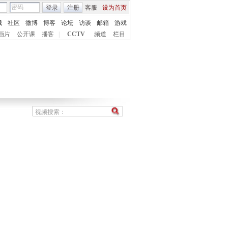
登录
注册
客服
设为首页
城
社区
微博
博客
论坛
访谈
邮箱
游戏
画片
公开课
播客
|
CCTV
频道
栏目