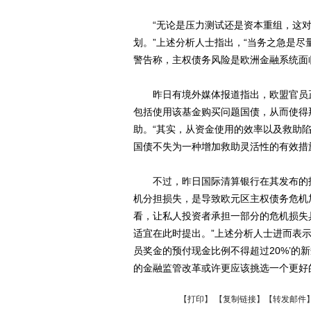
“无论是压力测试还是资本重组，这对
划。”上述分析人士指出，“当务之急是尽
警告称，主权债务风险是欧洲金融系统面
昨日有境外媒体报道指出，欧盟官员正在
包括使用该基金购买问题国债，从而使得
助。“其实，从资金使用的效率以及救助
国债不失为一种增加救助灵活性的有效措
不过，昨日国际清算银行在其发布的报
机分担损失，是导致欧元区主权债务危机
看，让私人投资者承担一部分的危机损失
适宜在此时提出。”上述分析人士进而表示
员奖金的预付现金比例不得超过20%’的
的金融监管改革或许更应该挑选一个更好
【
打印
】 【
复制链接
】【
转发邮件