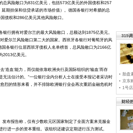
险敞口为831亿美元，包括573亿美元的外国债权和257
约、延期担保和信贷承诺的市场价值）。德国各银行对希腊的总
外国债权和286亿美元其他风险敞口。
行拥有对爱尔兰的最大风险敞口，总额达到1875亿美元。
315
国的对爱尔兰风险敞口第二大的国家。西班牙各银行对葡萄牙的风
德国各银行位居西班牙债权人名单榜首，总风险敞口为2166亿
2013亿美元。
造血’能力，而仅能依靠欧洲央行及国际组织的‘输血’而存
胎盘
是无法估计的。”一位银行业内分析人士在接受本报记者采访时
京东
演愈烈的情形来看，并不排除欧洲银行业会再次重蹈金融危机时
1号
财经
）发布报告称，仅有少数欧元区国家制定了全面方案来克服金
进行进一步的资本重组。该组织还建议定期进行压力测试。