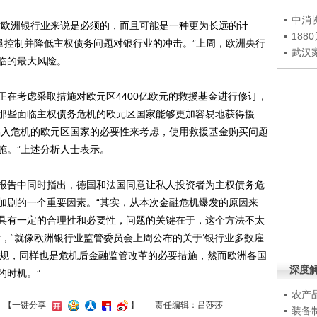
中消
欧洲银行业来说是必须的，而且可能是一种更为长远的计
188
量控制并降低主权债务问题对银行业的冲击。”上周，欧洲央行
武汉
临的最大风险。
考虑采取措施对欧元区4400亿欧元的救援基金进行修订，
那些面临主权债务危机的欧元区国家能够更加容易地获得援
陷入危机的欧元区国家的必要性来考虑，使用救援基金购买问题
施。”上述分析人士表示。
告中同时指出，德国和法国同意让私人投资者为主权债务危
加剧的一个重要因素。“其实，从本次金融危机爆发的原因来
具有一定的合理性和必要性，问题的关键在于，这个方法不太
，“就像欧洲银行业监管委员会上周公布的关于‘银行业多数雇
新规，同样也是危机后金融监管改革的必要措施，然而欧洲各国
深度
的时机。”
农产
】
【一键分享
】
责任编辑：吕莎莎
装备