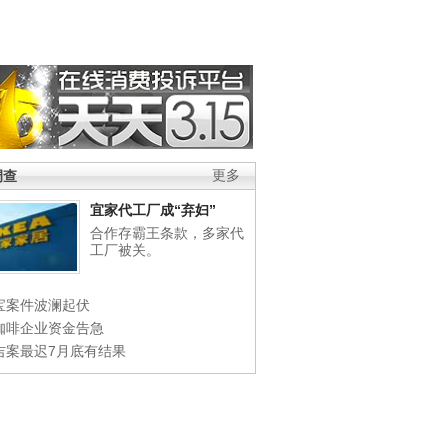
调查
更多
宜家代工厂成“弃妇”
合作存霸王条款，多家代
工厂被关。
宝案件波澜起伏
咖啡企业资金告急
吉案最迟7月底有结果