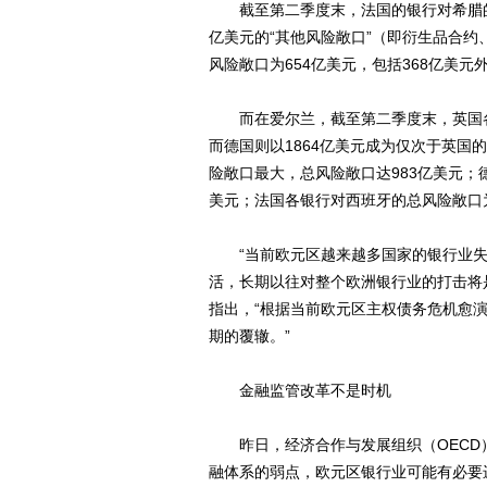
截至第二季度末，法国的银行对希腊的总风
亿美元的“其他风险敞口”（即衍生品合
风险敞口为654亿美元，包括368亿美元
而在爱尔兰，截至第二季度末，英国各银
而德国则以1864亿美元成为仅次于英
险敞口最大，总风险敞口达983亿美元；
美元；法国各银行对西班牙的总风险敞口为
“当前欧元区越来越多国家的银行业失去‘
活，长期以往对整个欧洲银行业的打击将
指出，“根据当前欧元区主权债务危机愈
期的覆辙。”
金融监管改革不是时机
昨日，经济合作与发展组织（OECD
融体系的弱点，欧元区银行业可能有必要