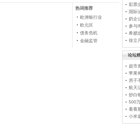
彩票
热词推荐
国际
欧洲银行业
奶企
欧元区
参与
债务危机
希腊
徐立
金融监管
论坛
超市
苹果
房子
航天
炒白
50
看看
小米