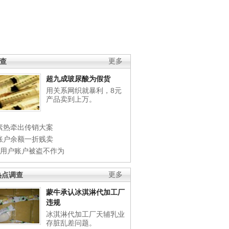
调查
更多
超九成玻尿酸为假货
用关系网织就暴利，8元
产品卖到上万。
素热牵出传销大案
账户余额一折贱卖
店用户账户被盗不作为
热点调查
更多
蒙牛承认冰淇淋代加工厂
违规
冰淇淋代加工厂天辅乳业
存脏乱差问题。