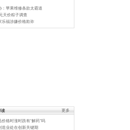
协：苹果维修条款太霸道
0元天价粽子调查
家乐福涉嫌价格欺诈
解读
更多
品价格时涨时跌有“解药”吗
制造业处在创新关键期