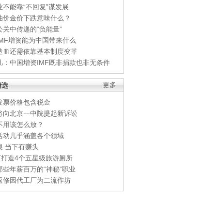
业不能靠“不回复”谋发展
油价金价下跌意味什么？
公关中传递的“负能量”
IMF增资能为中国带来什么
造血还需依靠基本制度变革
凡：中国增资IMF既非捐款也非无条件
精选
更多
发票价格包含税金
将向北京一中院提起新诉讼
不用该怎么放？
活动几乎涵盖各个领域
银 当下有赚头
0万打造4个五星级旅游厕所
那些年薪百万的“神秘”职业
返修因代工厂为二流作坊