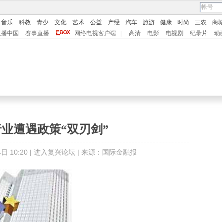
音乐
科教
青少
文化
艺术
公益
产经
汽车
旅游
健康
时尚
三农
商
直播中国
赛事直播
网络电视客户端
|
高清
电影
电视剧
纪录片
动
业遭遇政策“双刃剑”
 10:20 |
进入复兴论坛
| 来源：国际金融报