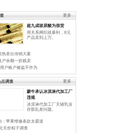
调查
更多
超九成玻尿酸为假货
用关系网织就暴利，8元
产品卖到上万。
素热牵出传销大案
账户余额一折贱卖
店用户账户被盗不作为
热点调查
更多
蒙牛承认冰淇淋代加工厂
违规
冰淇淋代加工厂天辅乳业
存脏乱差问题。
协：苹果维修条款太霸道
0元天价粽子调查