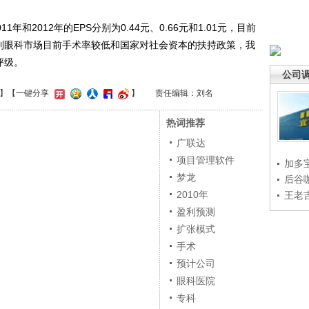
和2012年的EPS分别为0.44元、0.66元和1.01元，目前
虑到眼科市场目前手术率较低和国家对社会资本的扶持政策，我
评级。
公司
】
【一键分享
】
责任编辑：刘名
热词推荐
广联达
项目管理软件
加多
梦龙
后谷
2010年
王老
盈利预测
扩张模式
手术
预计公司
眼科医院
专科