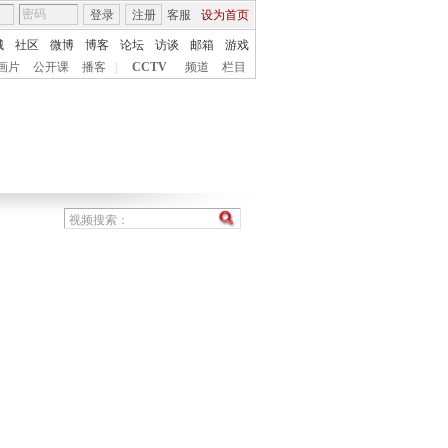
登录
注册
客服
设为首页
城
社区
微博
博客
论坛
访谈
邮箱
游戏
画片
公开课
播客
|
CCTV
频道
栏目