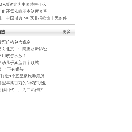
IMF增资能为中国带来什么
造血还需依靠基本制度变革
凡：中国增资IMF既非捐款也非无条件
精选
更多
发票价格包含税金
将向北京一中院提起新诉讼
不用该怎么放？
活动几乎涵盖各个领域
银 当下有赚头
0万打造4个五星级旅游厕所
那些年薪百万的“神秘”职业
返修因代工厂为二流作坊