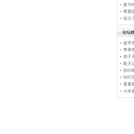
参与
希腊
徐立
论坛
超市
苹果
房子
航天
炒白
50
看看
小米