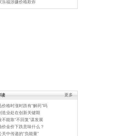
家乐福涉嫌价格欺诈
解读
更多
品价格时涨时跌有“解药”吗
制造业处在创新关键期
业不能靠“不回复”谋发展
油价金价下跌意味什么？
公关中传递的“负能量”