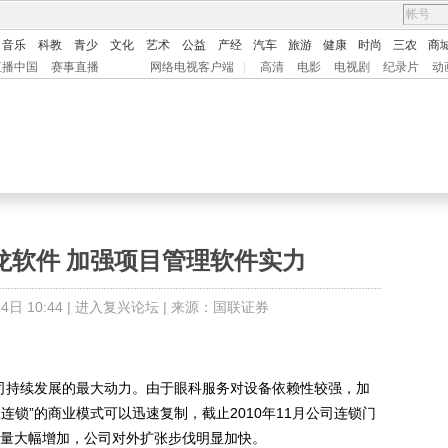
音乐
科教
青少
文化
艺术
公益
产经
汽车
旅游
健康
时尚
三农
商
直播中国
赛事直播
网络电视客户端
|
高清
电影
电视剧
纪录片
动
龙软件 加强项目管理软件实力
日 10:44 |
进入复兴论坛
| 来源：国联证券
司持续发展的最大动力。由于眼科服务对设备依赖性较强，加
连锁”的商业模式可以迅速复制，截止2010年11月公司连锁门
数量大幅增加，公司对外扩张步伐明显加快。