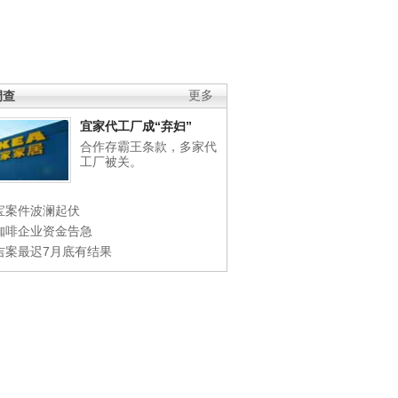
调查
更多
宜家代工厂成“弃妇”
合作存霸王条款，多家代
工厂被关。
宝案件波澜起伏
咖啡企业资金告急
吉案最迟7月底有结果