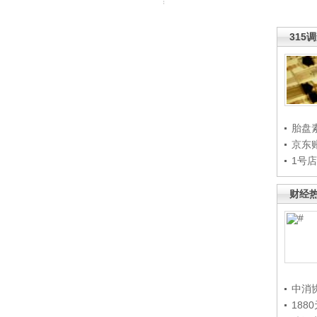
315
胎盘
京东
1号
财经
中消
188