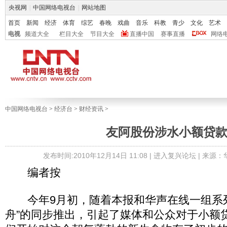
央视网
|
中国网络电视台
|
网站地图
首页
新闻
经济
体育
综艺
春晚
戏曲
音乐
科教
青少
文化
艺术
电视
频道大全
栏目大全
节目大全
直播中国
赛事直播
网络
中国网络电视台
>
经济台
>
财经资讯
>
友阿股份涉水小额贷
发布时间:2010年12月14日 11:08 |
进入复兴论坛
| 来源
编者按
今年9月初，随着本报和华声在线一组系列
舟”的同步推出，引起了媒体和公众对于小额