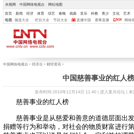
央视网
|
中国网络电视台
|
网站地图
首页
新闻
经济
体育
综艺
春晚
戏曲
音乐
科教
青少
文化
艺术
电视
频道大全
栏目大全
节目大全
直播中国
赛事直播
网络
中国网络电视台
>
经济台
>
财经资讯
>
中国慈善事业的红人
发布时间:2010年12月14日 11:40 |
进入复兴论坛
| 
慈善事业的红人榜
慈善事业是从慈爱和善意的道德层面出发
捐赠等行为和举动，对社会的物质财富进行