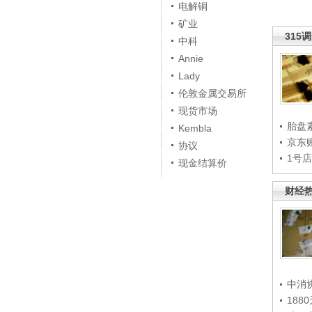
电解铜
矿业
315
中科
Annie
Lady
伦敦金属交易所
现货市场
胎盘
Kembla
京东
协议
1号
现金结算价
财经
中消
188