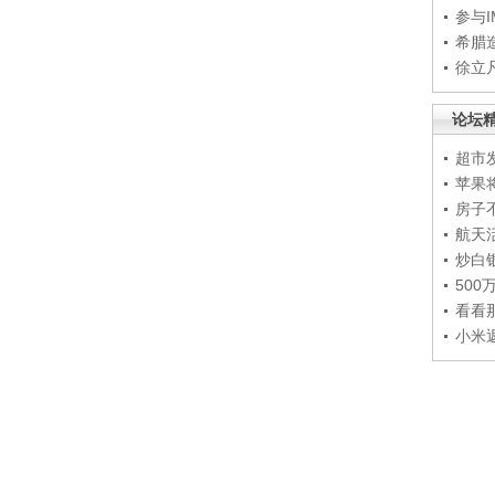
参与
希腊
徐立
论坛
超市
苹果
房子
航天
炒白
50
看看
小米