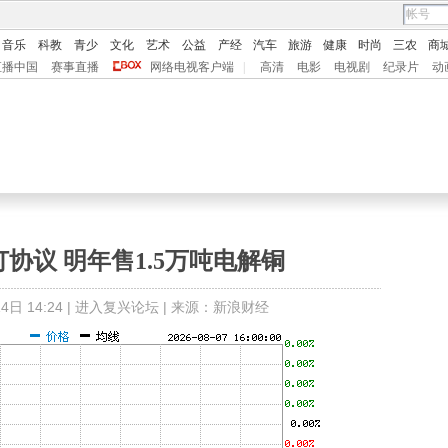
音乐
科教
青少
文化
艺术
公益
产经
汽车
旅游
健康
时尚
三农
商
直播中国
赛事直播
网络电视客户端
|
高清
电影
电视剧
纪录片
动
协议 明年售1.5万吨电解铜
日 14:24 |
进入复兴论坛
| 来源：新浪财经