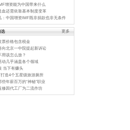
IMF增资能为中国带来什么
造血还需依靠基本制度变革
凡：中国增资IMF既非捐款也非无条件
精选
更多
发票价格包含税金
将向北京一中院提起新诉讼
不用该怎么放？
活动几乎涵盖各个领域
银 当下有赚头
0万打造4个五星级旅游厕所
那些年薪百万的“神秘”职业
返修因代工厂为二流作坊