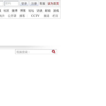
登录
注册
客服
设为首页
城
社区
微博
博客
论坛
访谈
邮箱
游戏
画片
公开课
播客
|
CCTV
频道
栏目