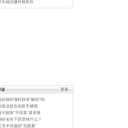
家乐福涉嫌价格欺诈
解读
更多
品价格时涨时跌有“解药”吗
制造业处在创新关键期
业不能靠“不回复”谋发展
油价金价下跌意味什么？
公关中传递的“负能量”