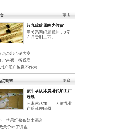
调查
更多
超九成玻尿酸为假货
用关系网织就暴利，8元
产品卖到上万。
素热牵出传销大案
账户余额一折贱卖
店用户账户被盗不作为
热点调查
更多
蒙牛承认冰淇淋代加工厂
违规
冰淇淋代加工厂天辅乳业
存脏乱差问题。
协：苹果维修条款太霸道
0元天价粽子调查