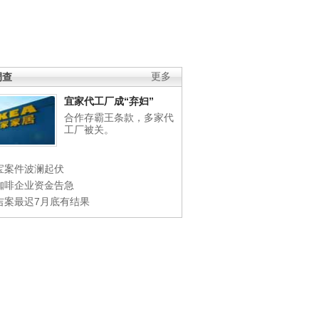
调查
更多
宜家代工厂成“弃妇”
合作存霸王条款，多家代
工厂被关。
宝案件波澜起伏
咖啡企业资金告急
吉案最迟7月底有结果