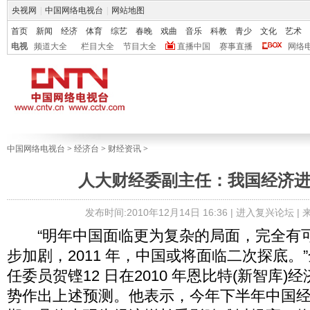
央视网
|
中国网络电视台
|
网站地图
首页
新闻
经济
体育
综艺
春晚
戏曲
音乐
科教
青少
文化
艺术
电视
频道大全
栏目大全
节目大全
直播中国
赛事直播
网络
中国网络电视台
>
经济台
>
财经资讯
>
人大财经委副主任：我国经济
发布时间:2010年12月14日 16:36 |
进入复兴论坛
|
“明年中国面临更为复杂的局面，完全有
步加剧，2011 年，中国或将面临二次探底。
任委员贺铿12 日在2010 年恩比特(新智库
势作出上述预测。他表示，今年下半年中国