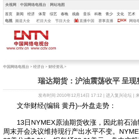
央视网
|
中国网络电视台
|
网站地图
首页
新闻
经济
体育
综艺
春晚
戏曲
音乐
科教
青少
文化
艺术
电视
频道大全
栏目大全
节目大全
直播中国
赛事直播
网络
中国网络电视台
>
经济台
>
财经资讯
>
瑞达期货：沪油震荡收平 呈现
发布时间:2010年12月14日 17:12 |
进入复兴论坛
|
文华财经(编辑 黄丹)--外盘走势：
13日NYMEX原油期货收涨，因此前石油输
周末开会决议维持现行产出水平不变。NYME