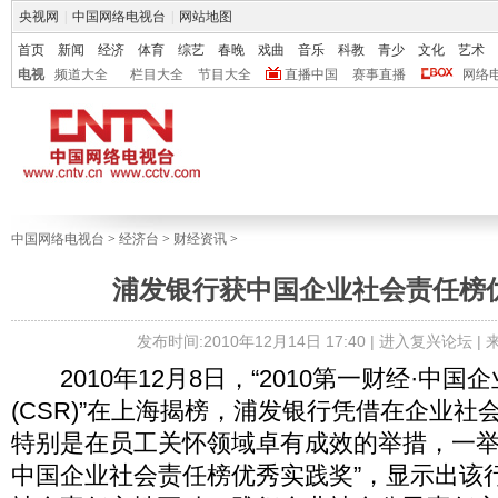
央视网
|
中国网络电视台
|
网站地图
首页
新闻
经济
体育
综艺
春晚
戏曲
音乐
科教
青少
文化
艺术
电视
频道大全
栏目大全
节目大全
直播中国
赛事直播
网络
中国网络电视台
>
经济台
>
财经资讯
>
浦发银行获中国企业社会责任榜
发布时间:2010年12月14日 17:40 |
进入复兴论坛
|
2010年12月8日，“2010第一财经·中国
(CSR)”在上海揭榜，浦发银行凭借在企业
特别是在员工关怀领域卓有成效的举措，一举夺得
中国企业社会责任榜优秀实践奖”，显示出该