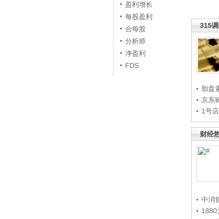
盈利增长
每股盈利
315
合每股
分析师
净盈利
FDS
胎盘
京东
1号
财经
中消
188