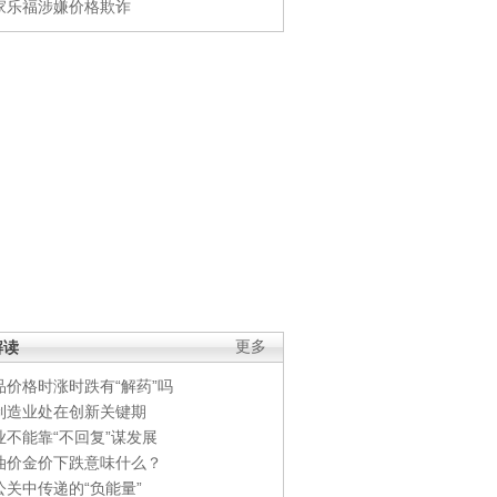
家乐福涉嫌价格欺诈
解读
更多
品价格时涨时跌有“解药”吗
制造业处在创新关键期
业不能靠“不回复”谋发展
油价金价下跌意味什么？
公关中传递的“负能量”