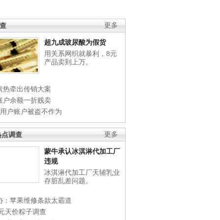
调查
更多
超九成玻尿酸为假货
用关系网织就暴利，8元
产品卖到上万。
素热牵出传销大案
账户余额一折贱卖
店用户账户被盗不作为
热点调查
更多
蒙牛承认冰淇淋代加工厂
违规
冰淇淋代加工厂天辅乳业
存脏乱差问题。
协：苹果维修条款太霸道
0元天价粽子调查