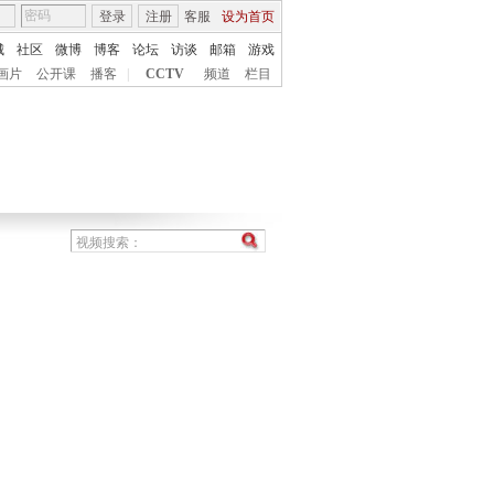
登录
注册
客服
设为首页
城
社区
微博
博客
论坛
访谈
邮箱
游戏
画片
公开课
播客
|
CCTV
频道
栏目