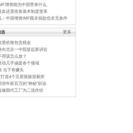
IMF增资能为中国带来什么
造血还需依靠基本制度变革
凡：中国增资IMF既非捐款也非无条件
精选
更多
发票价格包含税金
将向北京一中院提起新诉讼
不用该怎么放？
活动几乎涵盖各个领域
银 当下有赚头
0万打造4个五星级旅游厕所
那些年薪百万的“神秘”职业
返修因代工厂为二流作坊