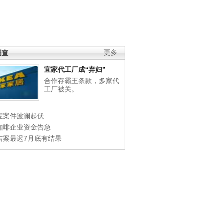
调查
更多
宜家代工厂成“弃妇”
合作存霸王条款，多家代
工厂被关。
宝案件波澜起伏
咖啡企业资金告急
吉案最迟7月底有结果