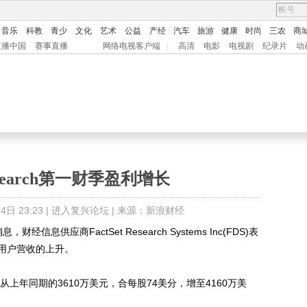
音乐
科教
青少
文化
艺术
公益
产经
汽车
旅游
健康
时尚
三农
商
直播中国
赛事直播
网络电视客户端
|
高清
电影
电视剧
纪录片
动
 Research第一财季盈利增长
日 23:23 |
进入复兴论坛
| 来源：新浪财经
供应商FactSet Research Systems Inc(FDS)表
其用户营收的上升。
上年同期的3610万美元，合每股74美分，增至4160万美