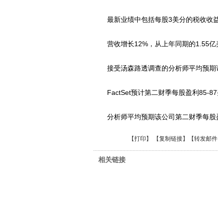
最新业绩中包括每股3美分的税收收
营收增长12%，从上年同期的1.55亿美
接受汤森路透调查的分析师平均预期该公
FactSet预计第二财季每股盈利85-87美
分析师平均预期该公司第二财季每股盈利8
【
打印
】 【
复制链接
】【
转发邮件
相关链接