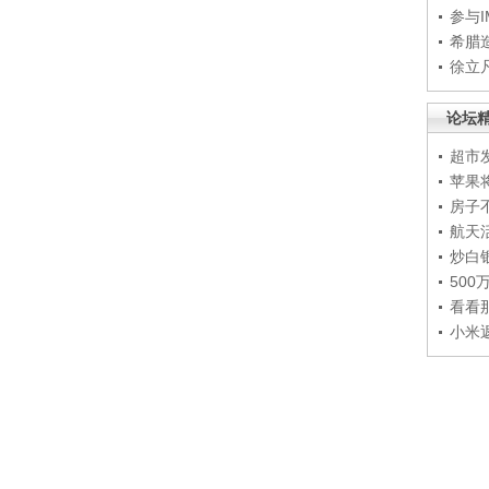
参与
希腊
徐立
论坛
超市
苹果
房子
航天
炒白
50
看看
小米