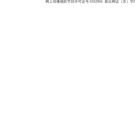
网上传播视听节目许可证号 0102004
新出网证（京）字0