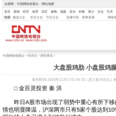
央视网
|
中国网络电视台
|
网站地图
首页
新闻
经济
体育
综艺
春晚
戏曲
音乐
科教
青少
文化
艺术
电视
频道大全
栏目大全
节目大全
直播中国
赛事直播
网络
中国网络电视台
>
经济台
>
财经资讯
>
大盘股鸡肋 小盘股鸡
发布时间:2010年12月17日 04:32 |
进入复兴论坛
|
□ 金百灵投资 秦 洪
昨日A股市场出现了弱势中重心有所下移
情也明显降温，沪深两市只有5家个股达到1