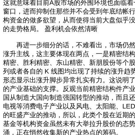
这就意味着目前A股市场的外围环境也面临着
窗口，进而抑制住那些并不会受到年底结帐
构资金的做多欲望，从而使得当前大盘似乎没
的走势格局。 盈利机会依然清晰
再进一步细分的话，不难看出，市场仍然
涨升主线，这主要体现在两点，一是精密结
精密、胜利精密、东山精密、新朋股份等个
列或者各自的 K 线图均出现了持续的涨升趋
形态显示出涨升脚步异常扎实有力。这说明
的产业基础的支撑。反观当前精密结构件产
国从制造大国向制造强国转型的推动，而且
电视等消费电子产业以及风电、太阳能、LE
的旺盛产业的推动，所以，此类个股在近期
基金等机构资金虽然未有大举拉升股价的态
涌，正在悄然收集新的产业热点的筹码。