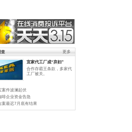
调查
更多
宜家代工厂成“弃妇”
合作存霸王条款，多家代
工厂被关。
宝案件波澜起伏
咖啡企业资金告急
吉案最迟7月底有结果