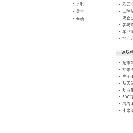
水利
彩票
国际
美方
奶企
全会
参与
希腊
徐立
论坛
超市
苹果
房子
航天
炒白
50
看看
小米