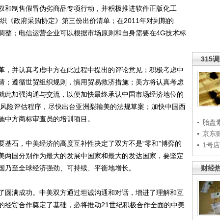
权和制售假冒伪劣商品专项行动，并积极推进软件正版化工
组织《政府采购协定》第三份出价清单；在2011年对到期的
调整；电信运营企业可以根据市场原则和自身需要在4G技术标
315
，并认真考虑中方在此过程中提出的评论意见；积极考虑中
请；遵循世贸组织规则，慎用贸易救济措施；美方将认真考虑
就此加强沟通与交流，以便加快最终承认中国市场经济地位的
梨的风险评估程序，尽快出台亚洲梨输美的法规草案；加快中国西
施中方商标审查员的培训项目。
胎盘
京东
基石，中美经济的高度互补性决定了双方不是“零和”博弈的
1号
美两国分别作为最大的发展中国家和最大的发达国家，要坚定
国乃至全球经济强劲、可持续、平衡地增长。
财经
圆满成功。中美双方通过坦诚沟通和对话，增进了理解和互
的经贸合作奠定了基础，必将推动21世纪积极合作全面的中美