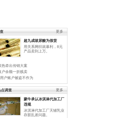
调查
更多
超九成玻尿酸为假货
用关系网织就暴利，8元
产品卖到上万。
素热牵出传销大案
账户余额一折贱卖
店用户账户被盗不作为
热点调查
更多
蒙牛承认冰淇淋代加工厂
违规
冰淇淋代加工厂天辅乳业
存脏乱差问题。