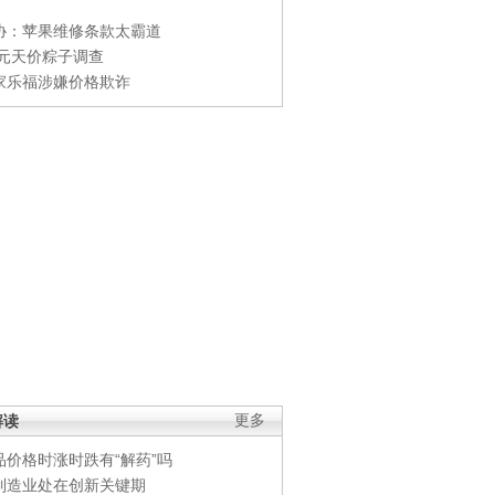
协：苹果维修条款太霸道
0元天价粽子调查
家乐福涉嫌价格欺诈
解读
更多
品价格时涨时跌有“解药”吗
制造业处在创新关键期