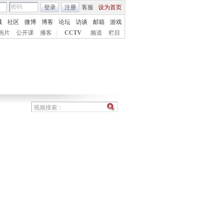
登录
注册
客服
设为首页
城
社区
微博
博客
论坛
访谈
邮箱
游戏
画片
公开课
播客
|
CCTV
频道
栏目