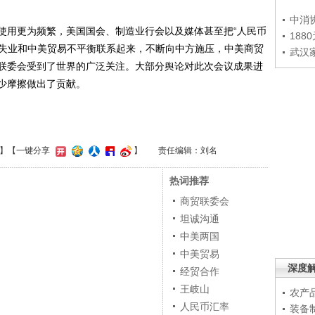
中消
用更为频繁，美国国会、制造业行会以及媒体甚至把“人民币
188
国失业和中美贸易不平衡联系起来，不断向中方施压，中美商贸
武汉
联委会受到了世界的广泛关注。大部分舆论对此次会议成果进
少摩擦做出了贡献。
】
【一键分享
】
责任编辑：刘名
热词推荐
商贸联委会
坦诚沟通
中美两国
中美贸易
深度
经贸合作
王岐山
农产
人民币汇率
装备