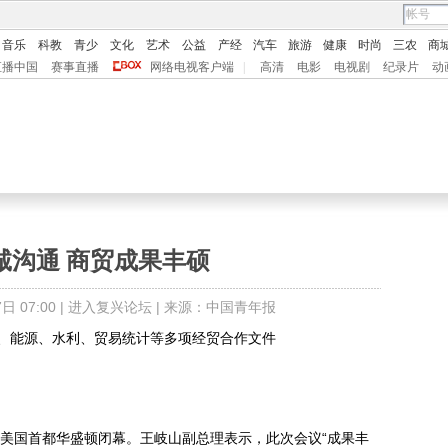
音乐
科教
青少
文化
艺术
公益
产经
汽车
旅游
健康
时尚
三农
商
直播中国
赛事直播
网络电视客户端
|
高清
电影
电视剧
纪录片
动
诚沟通 商贸成果丰硕
 07:00 |
进入复兴论坛
| 来源：中国青年报
能源、水利、贸易统计等多项经贸合作文件
美国首都华盛顿闭幕。王岐山副总理表示，此次会议“成果丰