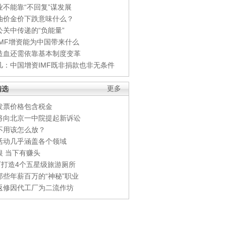
业不能靠“不回复”谋发展
油价金价下跌意味什么？
公关中传递的“负能量”
IMF增资能为中国带来什么
造血还需依靠基本制度变革
凡：中国增资IMF既非捐款也非无条件
精选
更多
发票价格包含税金
将向北京一中院提起新诉讼
不用该怎么放？
活动几乎涵盖各个领域
银 当下有赚头
0万打造4个五星级旅游厕所
那些年薪百万的“神秘”职业
返修因代工厂为二流作坊